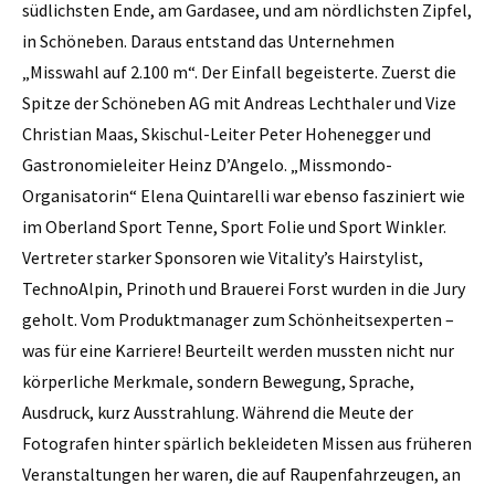
südlichsten Ende, am Gardasee, und am nördlichsten Zipfel,
in Schöneben. Daraus entstand das Unternehmen
„Misswahl auf 2.100 m“. Der Einfall begeisterte. Zuerst die
Spitze der Schöneben AG mit Andreas Lechthaler und Vize
Christian Maas, Skischul-Leiter Peter Hohenegger und
Gastronomieleiter Heinz D’Angelo. „Missmondo-
Organisatorin“ Elena Quintarelli war ebenso fasziniert wie
im Oberland Sport Tenne, Sport Folie und Sport Winkler.
Vertreter starker Sponsoren wie Vitality’s Hairstylist,
TechnoAlpin, Prinoth und Brauerei Forst wurden in die Jury
geholt. Vom Produktmanager zum Schönheitsexperten –
was für eine Karriere! Beurteilt werden mussten nicht nur
körperliche Merkmale, sondern Bewegung, Sprache,
Ausdruck, kurz Ausstrahlung. Während die Meute der
Fotografen hinter spärlich bekleideten Missen aus früheren
Veranstaltungen her waren, die auf Raupenfahrzeugen, an