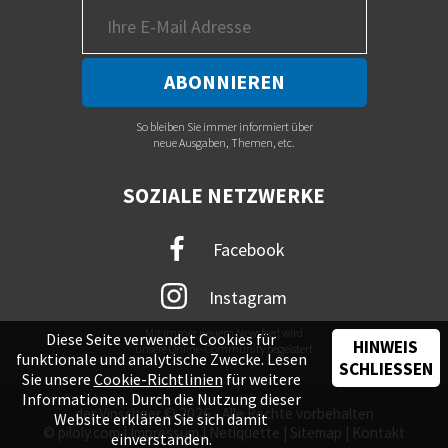
So bleiben Sie immer informiert über
neue Ausgaben, Themen, etc.
SOZIALE NETZWERKE
Facebook
Instagram
Mit immer neuem Newsfeed wird
Diese Seite verwendet Cookies für
HINWEIS
unsere Online-Community begeistert
funktionale und analytische Zwecke. Lesen
SCHLIESSEN
Sie unsere
Cookie-Richtlinien
für weitere
Informationen. Durch die Nutzung dieser
der Vinschger © 2026 - Alle Rechte vorbehalten
Website erklären Sie sich damit
©
piloly.com
|
Impressum
|
Netiquette
|
Sitemap
|
Kontakt
einverstanden.