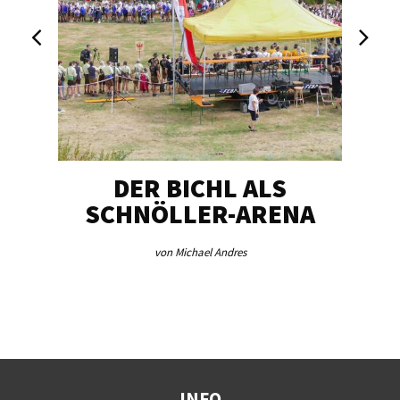
DER BICHL ALS
BE
SCHNÖLLER-ARENA
ME
von Michael Andres
INFO