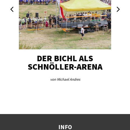
DER BICHL ALS
BE
SCHNÖLLER-ARENA
ME
von Michael Andres
INFO