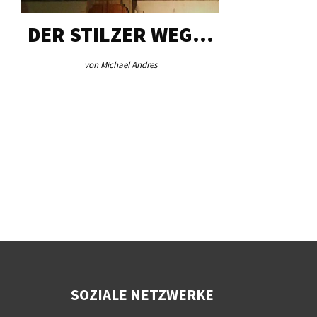
DER STILZER WEG…
AEB VI
von Michael Andres
von Re
SOZIALE NETZWERKE