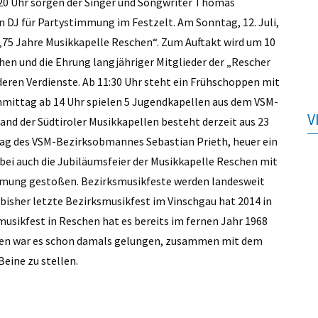
 20 Uhr sorgen der Singer und Songwriter Thomas
in DJ für Partystimmung im Festzelt. Am Sonntag, 12. Juli,
„75 Jahre Musikkapelle Reschen“. Zum Auftakt wird um 10
chen und die Ehrung langjähriger Mitglieder der „Rescher
deren Verdienste. Ab 11:30 Uhr steht ein Frühschoppen mit
hmittag ab 14 Uhr spielen 5 Jugendkapellen aus dem VSM-
V
band der Südtiroler Musikkapellen besteht derzeit aus 23
lag des VSM-Bezirksobmannes Sebastian Prieth, heuer ein
bei auch die Jubiläumsfeier der Musikkapelle Reschen mit
immung gestoßen. Bezirksmusikfeste werden landesweit
bisher letzte Bezirksmusikfest im Vinschgau hat 2014 in
musikfest in Reschen hat es bereits im fernen Jahr 1968
hen war es schon damals gelungen, zusammen mit dem
Beine zu stellen.