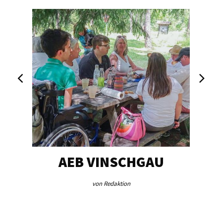
EG…
AEB VINSCHGAU
V
von Redaktion