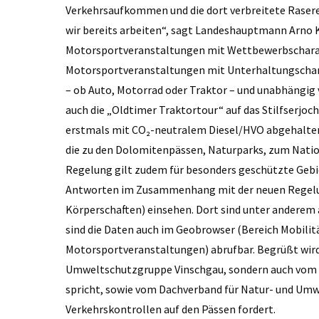
Verkehrsaufkommen und die dort verbreitete Rasere
wir bereits arbeiten“, sagt Landeshauptmann Arno 
Motorsportveranstaltungen mit Wettbewerbscharak
Motorsportveranstaltungen mit Unterhaltungschara
– ob Auto, Motorrad oder Traktor – und unabhängig
auch die „Oldtimer Traktortour“ auf das Stilfserjoch
erstmals mit CO₂-neutralem Diesel/HVO abgehalten 
die zu den Dolomitenpässen, Naturparks, zum Natio
Regelung gilt zudem für besonders geschützte Gebi
Antworten im Zusammenhang mit der neuen Regelun
Körperschaften) einsehen. Dort sind unter anderem
sind die Daten auch im Geobrowser (Bereich Mobili
Motorsportveranstaltungen) abrufbar. Begrüßt wird 
Umweltschutzgruppe Vinschgau, sondern auch vom AVS
spricht, sowie vom Dachverband für Natur- und Umwe
Verkehrskontrollen auf den Pässen fordert.