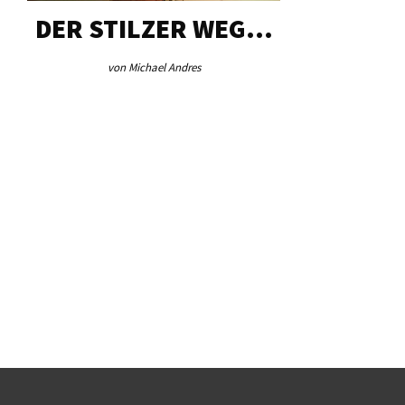
DER STILZER WEG…
AEB VI
von Michael Andres
von Re