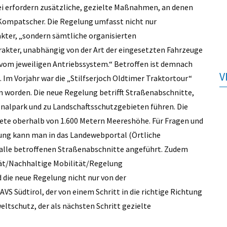
i erfordern zusätzliche, gezielte Maßnahmen, an denen
Kompatscher. Die Regelung umfasst nicht nur
ter, „sondern sämtliche organisierten
kter, unabhängig von der Art der eingesetzten Fahrzeuge
 vom jeweiligen Antriebssystem.“ Betroffen ist demnach
V
. Im Vorjahr war die „Stilfserjoch Oldtimer Traktortour“
worden. Die neue Regelung betrifft Straßenabschnitte,
nalpark und zu Landschaftsschutzgebieten führen. Die
ete oberhalb von 1.600 Metern Meereshöhe. Für Fragen und
g kann man in das Landewebportal (Örtliche
 alle betroffenen Straßenabschnitte angeführt. Zudem
tät/Nachhaltige Mobilität/Regelung
die neue Regelung nicht nur von der
 Südtirol, der von einem Schritt in die richtige Richtung
ltschutz, der als nächsten Schritt gezielte