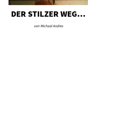
DER STILZER WEG…
AEB VI
von Michael Andres
von Re