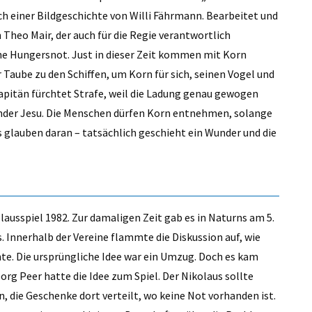
ch einer Bildgeschichte von Willi Fährmann. Bearbeitet und
 Theo Mair, der auch für die Regie verantwortlich
ine Hungersnot. Just in dieser Zeit kommen mit Korn
 Taube zu den Schiffen, um Korn für sich, seinen Vogel und
apitän fürchtet Strafe, weil die Ladung genau gewogen
under Jesu. Die Menschen dürfen Korn entnehmen, solange
us glauben daran – tatsächlich geschieht ein Wunder und die
ausspiel 1982. Zur damaligen Zeit gab es in Naturns am 5.
 Innerhalb der Vereine flammte die Diskussion auf, wie
te. Die ursprüngliche Idee war ein Umzug. Doch es kam
rg Peer hatte die Idee zum Spiel. Der Nikolaus sollte
n, die Geschenke dort verteilt, wo keine Not vorhanden ist.