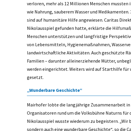
verloren, mehr als 12 Millionen Menschen mussten i
wie Nahrung, sauberem Wasser und Medikamenten. 30
sind auf humanitäre Hilfe angewiesen. Caritas Direk
Nikolausspiel gefunden hatte, erklärte die Hilfsma
Menschen unterstützen und langfristige Perspektiven
von Lebensmitteln, Hygienemaßnahmen, Wasserver
landwirtschaftliche Aktivitäten. Auch geschützte R
Familien – darunter alleinerziehende Mütter, unbe
werden eingerichtet. Weiters wird auf Starthilfe für
gesetzt.
„Wunderbare Geschichte“
Mairhofer lobte die langjährige Zusammenarbeit in 
Organisatoren rund um die Volksbühne Naturns für d
Nikolausspiel wusste wiederum zu begeistern. „Wir
sondern auch eine wunderbare Geschichte“, so die Ca