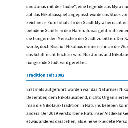
und Jonas mit der Taube“, eine Legende aus Myra na
auf das Nikolausspiel angepasst wurde das Stück von
zeichnete. Zum Inhalt: In der Stadt Myra herrscht e
beladene Schiffe in den Hafen. Jonas geht mit seiner
die hungernden Menschen der Stadt zu bitten. Der K
wurde, doch Bischof Nikolaus erinnert ihn an die W
das Schiff nicht leichter wird. Nur Jonas und Nikola
hungernde Stadt wird gerettet.
Tradition seit 1982
Erstmals aufgeführt worden war das Naturnser Nikol
Dezember, dem Nikolausabend, nichts Organisiertes.
man die Nikolaus-Tradition in Naturns beleben könn
anders. Der 2019 verstorbene Naturnser Altdekan Geo
etwas anderes darstellen, als eine verkleidete Perso