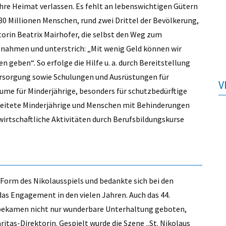
hre Heimat verlassen. Es fehlt an lebenswichtigen Gütern
 Millionen Menschen, rund zwei Drittel der Bevölkerung,
torin Beatrix Mairhofer, die selbst den Weg zum
ßnahmen und unterstrich: „Mit wenig Geld können wir
 geben“. So erfolge die Hilfe u. a. durch Bereitstellung
sorgung sowie Schulungen und Ausrüstungen für
V
äume für Minderjährige, besonders für schutzbedürftige
gleitete Minderjährige und Menschen mit Behinderungen
 wirtschaftliche Aktivitäten durch Berufsbildungskurse
Form des Nikolausspiels und bedankte sich bei den
as Engagement in den vielen Jahren. Auch das 44.
 bekamen nicht nur wunderbare Unterhaltung geboten,
ritas-Direktorin. Gespielt wurde die Szene „St. Nikolaus