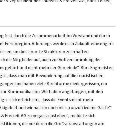
er Vizepräsident der Touristik & Freizeit AG, Hans Telser,
ung fest durch die Zusammenarbeit im Vorstand und durch
r Ferienregion. Allerdings werde es in Zukunft eine engere
ssen, um bestimmte Strukturen zu erhalten.
ch die Mitglieder auf, auch zur Vollversammlung der
 uns gehört und nicht mehr der Gemeinde“. Kurt ­Sagmeister,
igte, dass man mit Bewunderung auf die touristischen
gangen und haben viele Kirchtürme niedergerissen, nur
r zur Kommunikation. Wir haben angefangen, mit den
igte sich erleichtert, dass die Events nicht mehr
Skigebiet und wir hatten noch nie so unzufriedene Gäste“.
 & Freizeit AG zu negativ dastehen“, meldete sich
vestitionen, die nur durch die Großveranstaltungen am