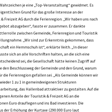
Wahrzeichen je eine „Top-Veranstaltung“ gewidmet. Es
eigentlichen Grund für das große Interesse an der
 Freizeit AG durch die Ferienregion. „Wir haben uns nach
ngebot abzugeben“, fasste er zusammen. Er dankte
tlerrolle zwischen Gemeinde, Ferien­region und Touristik
tellungnahme. „Wir sind zur Erkenntnis gekommen, dass
schaft ein Hemmschuh ist“, erklärte Veith. „In dieser
te sich an alle Vorschriften halten, an die sich eine
scheidend sei, die Gesellschaft hätte keinen Zugriff auf
ärte den Beschlussweg der Gemeinde und den Grund, warum
r die Ferienregion gefallen sei. „Als Gemeinde können wir
n, wieder 1 zu 1 in gemeindeeigenen Strukturen
usarbeitung, das Hallenbad attraktiver zu gestalten. Auf die
enen Anteile der Touristik & Freizeit AG an die
onen Euro drauflegen und ins Bad investieren. Die
aus der Erhöhung der Kurtaxe (290.000 Euro laut