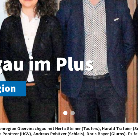
au im Plus
gion
enregion Obervinschgau mit Herta Steiner (Taufers), Harald Trafoier (
 Pobitzer (HGV), Andreas Pobitzer (Schleis), Doris Bayer (Glurns). Es fe