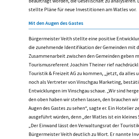
beauftragt worden, die Gesellschaft zu analysieren. D
stellte Pläne für neue Investitionen am Watles vor.
Mit den Augen des Gastes
Bürgermeister Veith stellte eine positive Entwickl
die zunehmende Identifikation der Gemeinden mit de
Zusammenarbeit zwischen den Gemeinden geben mü
Tourismusreferent Joachim Theiner rief nachdrückli
Touristik & Freizeit AG zu kommen, „jetzt, da alles
noch als Vertreter von Vinschgau Marketing, bestät
Entwicklungen im Vinschgau schaue. „Wir sind herge
den oben haben wir stehen lassen, den brauchen wi
Augen des Gastes zu sehen“, sagte er. Ein Hotelier ze
ausgeführt würden, denn „der Watles ist ein kleines 
„Der Einwand lässt den Verwaltungsrat der Touristik
Bürgermeister Veith deutlich zu Wort. Er nannte In