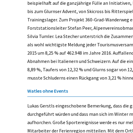
beispielhaft auf die ganzjährige Fülle an Initiati
bis zum Glurnser Advent, von Skicross bis Ritterspi
Trainingslager. Zum Projekt 360-Grad-Wanderweg er
Forststationsleiter Stefan Peer, Alpenvereinsobman
Silvia Tumler. Lea Stecher unterstrich die Zusamme
als wohl wichtigste Meldung jeder Tourismusversa
2015 um 8,25 % auf 462.948 im Jahre 2016. Auffallen
Abnahmen bei Italienern und Schweizern. Auf die e
8,89 %, Taufers von 12,32 % und Glurns sogar von 1
musste Schluderns einen Rückgang von 3,21 % hin
Watles ohne Events
Lukas Gerstls eingescho­bene Bemerkung, dass die 
durchgeführt würden und dass man sich im Winter m
aufhorchen. Große Sportereignisse werde es nur me
Mitarbeiter der Ferien­region mitteilen. Mit dem O