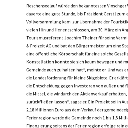
Reschenseelauf würde den bekanntesten Vinschger 
dauerte eine gute Stunde, bis Präsident Gerstl zum 
Vollversammlung kam: zur Übernahme der Touristik &
vielen Hin und Her entschlossen, am 30. März ein A
Tourismusreferent Joachim Theiner für seine Vermit
& Freizeit AG und bat den Bürgermeister um eine S
eine öffentliche Körperschaft für eine solche Gesell
Konstellation konnte sie sich kaum bewegen und muss
Gemeinde auch zu halten hat“, meinte er. Und was ent
die Landesförderung für kleine Skigebiete. Er erkl
die Entscheidung gegen Investoren von außen und fü
die Mittel, die wir durch den ­Aktienverkauf erhalte
zurückfließen lassen“, sagte er. Ein Projekt sei in A
2,18 Millionen Euro aus dem Verkauf der gemeindeeig
Ferienregion werde die Gemeinde noch 1 bis 1,5 Milli
Finanzierung seitens der Ferienregion erfolge rein 