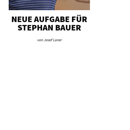
NEUE AUFGABE FÜR
„U
STEPHAN BAUER
HERZ
von Josef Laner
von Jos