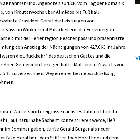
ven, Maßnahmen und Angeboten zurück, vom Tag der Romanik
ele, von Kräuterwoche über Almkäse bis Fußball-
wähnte Präsident Gerstl die Leistungen von
n Kassian Winkler und Mitarbeiterin der Ferienregion
narbeit mit der Ferienregion Reschenpass und präsentierte
mmlung den Anstieg der Nächtigungen von 427.663 im Jahre
d waren die „Rückkehr“ des deutschen Gastes und die
V
inzelnen Gemeinden bezogen hatte Mals einen Zuwachs von
2,55 % zu verzeichnen. Wegen einer Betriebsschließung
nehmen.
großen Wintersportereignisse nächstes Jahr nicht mehr
ehr „auf naturnahe Sachen“ konzentrieren werde, ließ
hr im Sommer geben, durfte Gerald Burger als neuer
rtler Bike Marathon, dem Stilfser Joch Marathon und dem