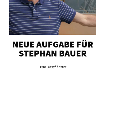
NEUE AUFGABE FÜR
„U
STEPHAN BAUER
HERZ
von Josef Laner
von Jos