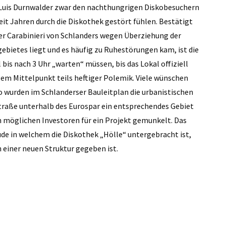
Luis Durnwalder zwar den nachthungrigen Diskobesuchern
eit Jahren durch die Diskothek gestört fühlen. Bestätigt
er Carabinieri von Schlanders wegen Überziehung der
ebietes liegt und es häufig zu Ruhestörungen kam, ist die
 bis nach 3 Uhr „warten“ müssen, bis das Lokal offiziell
ngem Mittelpunkt teils heftiger Polemik. Viele wünschen
o wurden im Schlanderser Bauleitplan die urbanistischen
traße unterhalb des Eurospar ein entsprechendes Gebiet
on möglichen Investoren für ein Projekt gemunkelt. Das
de in welchem die Diskothek „Hölle“ untergebracht ist,
 einer neuen Struktur gegeben ist.