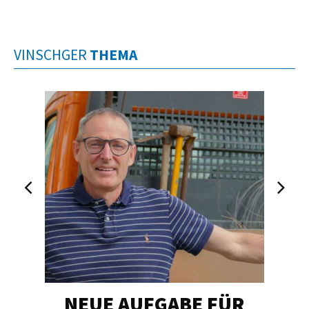
VINSCHGER
THEMA
NEUE AUFGABE FÜR
„U