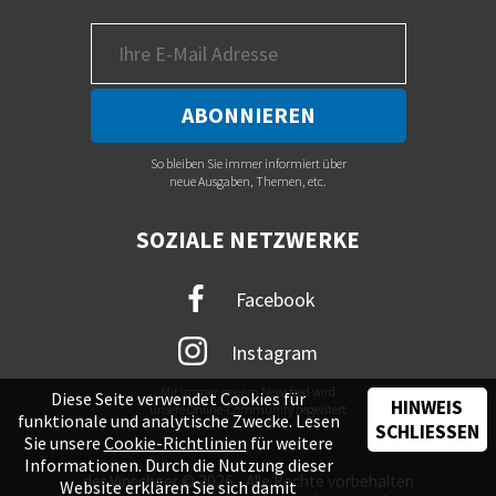
So bleiben Sie immer informiert über
neue Ausgaben, Themen, etc.
SOZIALE NETZWERKE
Facebook
Instagram
Mit immer neuem Newsfeed wird
Diese Seite verwendet Cookies für
HINWEIS
unsere Online-Community begeistert
funktionale und analytische Zwecke. Lesen
SCHLIESSEN
Sie unsere
Cookie-Richtlinien
für weitere
Informationen. Durch die Nutzung dieser
der Vinschger © 2026 - Alle Rechte vorbehalten
Website erklären Sie sich damit