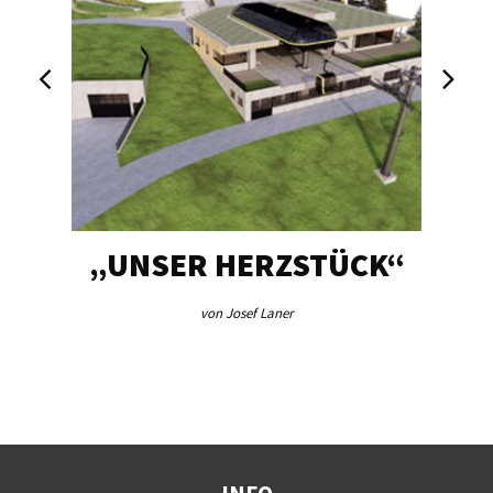
FÜR
„UNSER HERZSTÜCK“
IN
R
von Josef Laner