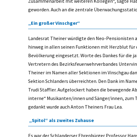
Zusammenarbeit mit weiteren Kollegen“, sagte Habi
geworden. Auch an die zentrale Überwachungsstatio
„Ein großer Vinschger“
Landesrat Theiner würdigte den Neo-Pensionisten al
hinweg in allen seinen Funktionen mit Herzblut für
Bevölkerung eingesetzt. Worte des Dankes für die
Vertretern des Bezirksfeuerwehrverbandes Untervin
Theiner im Namen aller Sektionen im Vinschgau dan
Sektion Schlanders überreichten. Den Dank im Nam
Trudi Staffler. Aufgelockert haben die bewegende Ab
interne“ Musikanten/innen und Sänger/innen, zum T
gedankt wurde auch Anton Theiners Frau Lea.
„Spitol“ als zweites Zuhause
Es war der Schlanderser Ehrenbürger Professor Han