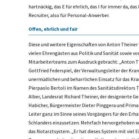
hartnäckig, das E für ehrlich, das I für immer da, das
Recruiter, also für Personal-Anwerber.
Offen, ehrlich und fair
Diese und weitere Eigenschaften von Anton Theiner
vielen Ehrengästen aus Politik und Sanität sowie vo
Mitarbeiterteams zum Ausdruck gebracht. „Anton The
Gottfried Federspiel, der Verwaltungsleiter der Kr
unermüdlichen und beharrlichen Einsatz für das Kr
Pierpaolo Bertoli im Namen des Sanitätsdirektors T
Alber, Landesrat Richard Theiner, der designierte Ge
Habicher, Bürgermeister Dieter Pinggera und Primar 
Leiter ganz im Sinne seines Vorgängers für den Erh
Schlanders einzusetzen. Mehrfach hervorgehoben wu
das Notarztsystem. „Er hat dieses System mit viel 