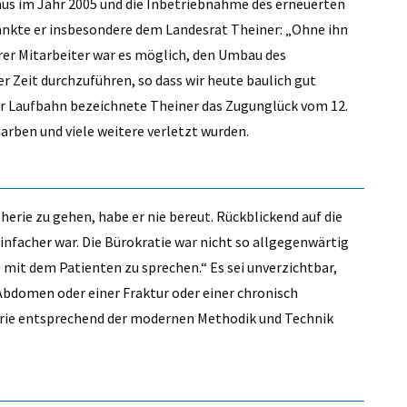
us im Jahr 2005 und die Inbetriebnahme des erneuerten
ankte er insbesondere dem Landesrat Theiner: „Ohne ihn
erer Mitarbeiter war es möglich, den Umbau des
r Zeit durchzuführen, so dass wir heute baulich gut
ner Laufbahn bezeichnete Theiner das Zugunglück vom 12.
tarben und viele weitere verletzt wurden.
pherie zu gehen, habe er nie bereut. Rückblickend auf die
 einfacher war. Die Bürokratie war nicht so allgegenwärtig
 mit dem Patienten zu sprechen.“ Es sei unverzichtbar,
Abdomen oder einer Fraktur oder einer chronisch
erie entsprechend der modernen Methodik und Technik