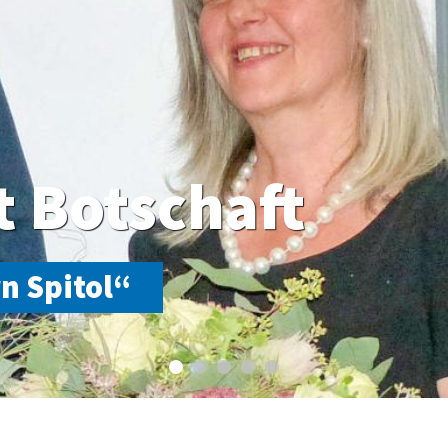
t Botschaft
n Spitol“