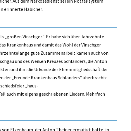
cher. Aus dem Narkosedienst sei ein Notfallsystem
n erinnerte Habicher.
s „großen Vinschger“. Er habe sich über Jahrzehnte
 das Krankenhaus und damit das Wohl der Vinschger
 jahrzehntelange gute Zusammenarbeit kamen auch von
schgau und des Weißen Kreuzes Schlanders, die Anton
kten und ihm die Urkunde der Ehrenmitgliedschaft der
en der „Freunde Krankenhaus Schlanders“ überbrachte
schiedsfeier „haus-
eil auch mit eigens geschriebenen Liedern. Mehrfach
s von Elzenbaum, der Anton Theiner ermutigt hatte, in