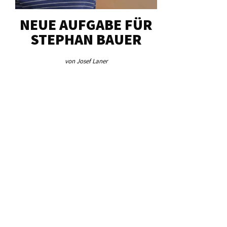
NEUE AUFGABE FÜR
„U
STEPHAN BAUER
HERZ
von Josef Laner
von Jos