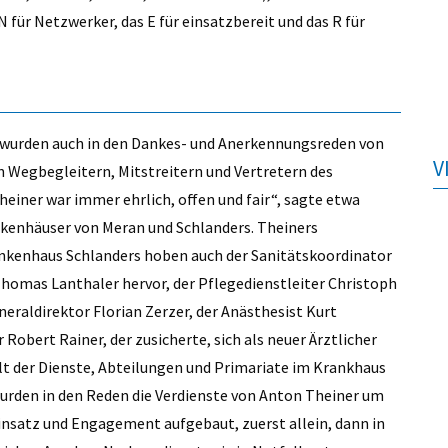
 N für Netzwerker, das E für einsatzbereit und das R für
 wurden auch in den Dankes- und Anerkennungsreden von
V
n Wegbegleitern, Mitstreitern und Vertretern des
iner war immer ehrlich, offen und fair“, sagte etwa
ankenhäuser von Meran und Schlanders. Theiners
ankenhaus Schlanders hoben auch der Sanitätskoordinator
homas Lanthaler hervor, der Pflegedienstleiter Christoph
neraldirektor Florian Zerzer, der Anästhesist Kurt
Robert Rainer, der zusicherte, sich als neuer Ärztlicher
alt der Dienste, Abteilungen und Primariate im Krankhaus
rden in den Reden die Verdienste von Anton Theiner um
Einsatz und Engagement aufgebaut, zuerst allein, dann in