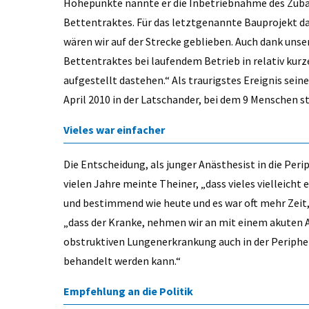
Höhepunkte nannte er die Inbetriebnahme des Zuba
Bettentraktes. Für das letztgenannte Bauprojekt d
wären wir auf der Strecke geblieben. Auch dank uns
Bettentraktes bei laufendem Betrieb in relativ kurze
aufgestellt dastehen.“ Als traurigstes Ereignis sei
April 2010 in der Latschander, bei dem 9 Menschen s
Vieles war einfacher
Die Entscheidung, als junger Anästhesist in die Peri
vielen Jahre meinte Theiner, „dass vieles vielleicht
und bestimmend wie heute und es war oft mehr Zeit,
„dass der Kranke, nehmen wir an mit einem akuten 
obstruktiven Lungenerkrankung auch in der Periph
behandelt werden kann.“
Empfehlung an die Politik