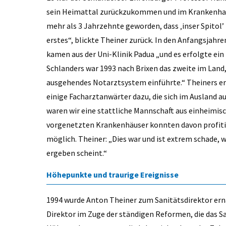
sein Heimattal zurückzukommen und im Krankenhaus 
mehr als 3 Jahrzehnte geworden, dass ‚inser Spito
erstes“, blickte Theiner zurück. In den Anfangsjahre
kamen aus der Uni-Klinik Padua „und es erfolgte ei
Schlanders war 1993 nach Brixen das zweite im Land
ausgehendes Notarztsystem einführte.“ Theiners er
einige Facharztanwärter dazu, die sich im Ausland a
waren wir eine stattliche Mannschaft aus einheimisc
vorgenetzten Krankenhäuser konnten davon profitie
möglich. Theiner: „Dies war und ist extrem schade, we
ergeben scheint.“
Höhepunkte und traurige Ereignisse
1994 wurde Anton Theiner zum Sanitätsdirektor ern
Direktor im Zuge der ständigen Reformen, die das Sa