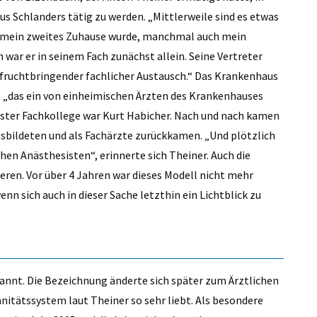
Schlanders tätig zu werden. „Mittlerweile sind es etwas
l’ mein zweites Zuhause wurde, manchmal auch mein
n war er in seinem Fach zunächst allein. Seine Vertreter
n fruchtbringender fachlicher Austausch.“ Das Krankenhaus
, „das ein von einheimischen Ärzten des Krankenhauses
ster Fachkollege war Kurt Habicher. Nach und nach kamen
usbildeten und als Fachärzte zurückkamen. „Und plötzlich
hen Anästhesisten“, erinnerte sich Theiner. Auch die
ren. Vor über 4 Jahren war dieses Modell nicht mehr
nn sich auch in dieser Sache letzthin ein Lichtblick zu
annt. Die Bezeichnung änderte sich später zum Ärztlichen
nitätssystem laut Theiner so sehr liebt. Als besondere