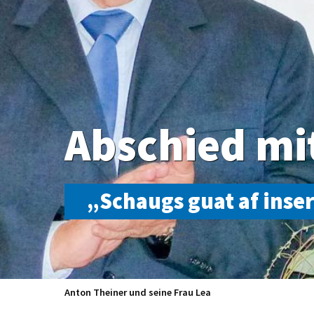
Abschied mi
„Schaugs guat af inser
Anton Theiner und seine Frau Lea