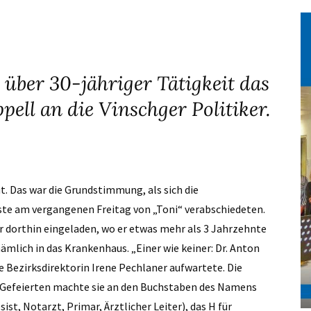
 über 30-jähriger Tätigkeit das
ell an die Vinschger Politiker.
 Das war die Grundstimmung, als sich die
ste am vergangenen Freitag von „Toni“ verabschiedeten.
r dorthin eingeladen, wo er etwas mehr als 3 Jahrzehnte
ämlich in das Krankenhaus. „Einer wie keiner: Dr. Anton
ie Bezirksdirektorin Irene Pechlaner aufwartete. Die
 Gefeierten machte sie an den Buchstaben des Namens
st, Notarzt, Primar, Ärztlicher Leiter), das H für