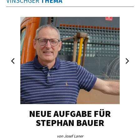
VINSCHGER
THEMA
FÜR
„UNSER HERZSTÜCK“
IN
R
von Josef Laner