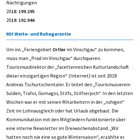
Nächtigungen
20
18: 199.295
20
19: 192.946
Mit Weite- und Ruhegarantie
Um ins „Feriengebiet
Ortler
im Vinschgau“ zu kommen,
muss man „Prad im Vinschgau“ durchqueren.
Tourismusdirektor der „facettenreichen Kulturlandschaft
dieser einzigartigen Region“ (Internet) ist seit 2018
Andreas Tschurtschentaler. Er leitet den „Tourismusverein
Sulden, Trafoi, Gomagoi, Stilfs, Stilfserjoch“. In den letzten
Wochen war er mit seinen Mitarbeitern in der „ruhigen“
Zeit im Lohnausgleich oder hat Urlaub abgebaut. Die
Kommunikation mit den Mitgliedern funktionierte über
eine interne Newsletter im Dreiwochenabstand. „Wir
hatten noch nie eine so gute Wintersaison“, erzählte er.