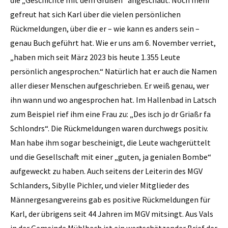
die „Geschichte mit dem Grüßen“ angeschaut. Noch mehr
gefreut hat sich Karl über die vielen persönlichen
Rückmeldungen, über die er – wie kann es anders sein –
genau Buch geführt hat. Wie er uns am 6. November verriet,
„haben mich seit März 2023 bis heute 1.355 Leute
persönlich angesprochen.“ Natürlich hat er auch die Namen
aller dieser Menschen aufgeschrieben. Er weiß genau, wer
ihn wann und wo angesprochen hat. Im Hallenbad in Latsch
zum Beispiel rief ihm eine Frau zu: „Des isch jo dr Griaßr fa
Schlondrs“. Die Rückmeldungen waren durchwegs positiv.
Man habe ihm sogar bescheinigt, die Leute wachgerüttelt
und die Gesellschaft mit einer „guten, ja genialen Bombe“
aufgeweckt zu haben. Auch seitens der Leiterin des MGV
Schlanders, Sibylle Pichler, und vieler Mitglieder des
Männergesangvereins gab es positive Rückmeldungen für
Karl, der übrigens seit 44 Jahren im MGV mitsingt. Aus Vals