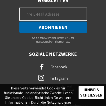
NEWSLETTER
So bleiben Sie immer informiert über
neue Ausgaben, Themen, etc.
SOZIALE NETZWERKE
Facebook
Instagram
Mit immer neuem Newsfeed wird
Diese Seite verwendet Cookies für
HINWEIS
unsere Online-Community begeistert
funktionale und analytische Zwecke. Lesen
SCHLIESSEN
Sie unsere
Cookie-Richtlinien
für weitere
Informationen. Durch die Nutzung dieser
der Vinschger © 2026 - Alle Rechte vorbehalten