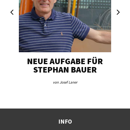
NEUE AUFGABE FÜR
„U
STEPHAN BAUER
von Josef Laner
INFO