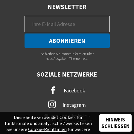
NEWSLETTER
So bleiben Sie immer informiert über
neue Ausgaben, Themen, etc.
SOZIALE NETZWERKE
Facebook
Instagram
Mit immer neuem Newsfeed wird
Diese Seite verwendet Cookies für
HINWEIS
unsere Online-Community begeistert
funktionale und analytische Zwecke. Lesen
SCHLIESSEN
Sie unsere
Cookie-Richtlinien
für weitere