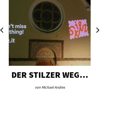
DER STILZER WEG…
AEB VI
von Michael Andres
von Re