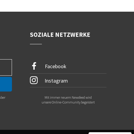
SOZIALE NETZWERKE
Facebook
Instagram
über
Mit immer neuem Newsfeed wird
.
unsere Online-Community begeistert