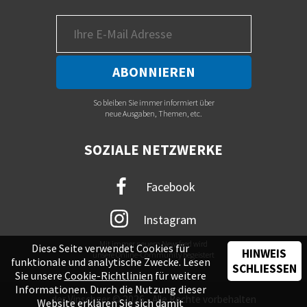
So bleiben Sie immer informiert über
neue Ausgaben, Themen, etc.
SOZIALE NETZWERKE
Facebook
Instagram
Mit immer neuem Newsfeed wird
Diese Seite verwendet Cookies für
HINWEIS
unsere Online-Community begeistert
funktionale und analytische Zwecke. Lesen
SCHLIESSEN
Sie unsere
Cookie-Richtlinien
für weitere
Informationen. Durch die Nutzung dieser
der Vinschger © 2026 - Alle Rechte vorbehalten
Website erklären Sie sich damit