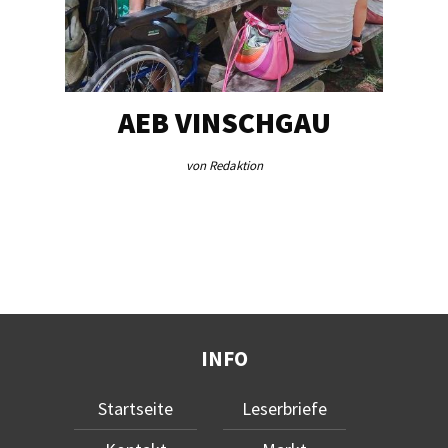
EG…
AEB VINSCHGAU
V
von Redaktion
INFO
Startseite
Leserbriefe