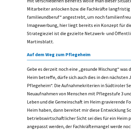
mit verschiedenen Benefits wolle man dieser Situa
Mitarbeiter anlocken bzw. die Fachkräfte langfristig
familieundberuf“ angestrebt, um noch familienfreu
Imagewerbung, hier liegt bereits ein Konzept für di
Strategieziel ist die gezielte Netzwerk- und Öffent
Martinsblatt.
Auf dem Weg zum Pflegeheim
Gebe es derzeit noch eine „gesunde Mischung“ was d
Heim betreffe, dürfe sich auch dies in den nächsten
Pflegeheim“. Die Aufnahmekriterien in Südtiroler 
Neuaufnahmen von Menschen mit Pflegestufe 3 und 4 
Leben und die Gemeinschaft im Heim gravierende F
Heim haben, dann bereitet mir diese Entwicklung So
betriebswirtschaftlicher Sicht sei dies für ein Hei
angepasst werden, der Fachkräftemangel werde noc