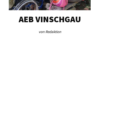
G…
AEB VINSCHGAU
VERFOR
„AUSG
von Redaktion
von Jos