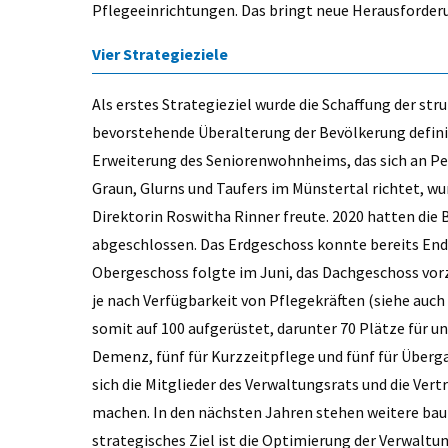
Pflegeeinrichtungen. Das bringt neue Herausforder
Vier Strategieziele
Als erstes Strategieziel wurde die Schaffung der st
bevorstehende Überalterung der Bevölkerung definie
Erweiterung des Seniorenwohnheims, das sich an P
Graun, Glurns und Taufers im Münstertal richtet, wu
Direktorin Roswitha Rinner freute. 2020 hatten die
abgeschlossen. Das Erdgeschoss konnte bereits En
Obergeschoss folgte im Juni, das Dachgeschoss vorz
je nach Verfügbarkeit von Pflegekräften (siehe auch
somit auf 100 aufgerüstet, darunter 70 Plätze für 
Demenz, fünf für Kurzzeitpflege und fünf für Über
sich die Mitglieder des Verwaltungsrats und die Ver
machen. In den nächsten Jahren stehen weitere ba
strategisches Ziel ist die Optimierung der Verwalt