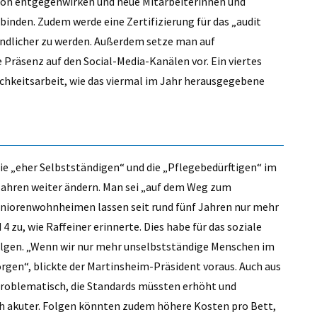
tion entgegenwirken und neue Mitarbeiterinnen und
 binden. Zudem werde eine Zertifizierung für das „audit
ndlicher zu werden. Außerdem setze man auf
e Präsenz auf den Social-Media-Kanälen vor. Ein viertes
lichkeitsarbeit, wie das viermal im Jahr herausgegebene
ie „eher Selbstständigen“ und die „Pflegebedürftigen“ im
 Jahren weiter ändern. Man sei „auf dem Weg zum
Seniorenwohnheimen lassen seit rund fünf Jahren nur mehr
zu, wie Raffeiner erinnerte. Dies habe für das soziale
olgen. „Wenn wir nur mehr unselbstständige Menschen im
rgen“, blickte der Martinsheim-Präsident voraus. Auch aus
m problematisch, die Standards müssten erhöht und
h akuter. Folgen könnten zudem höhere Kosten pro Bett,