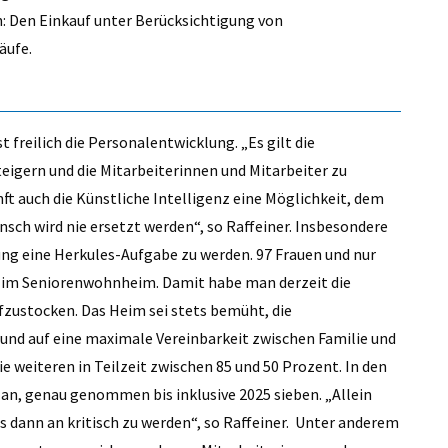
h: Den Einkauf unter Berücksichtigung von
läufe.
DER STILZER WE
von Michael Andres
t freilich die Personalentwicklung. „Es gilt die
teigern und die Mitarbeiterinnen und Mitarbeiter zu
unft auch die Künstliche Intelligenz eine Möglichkeit, dem
ch wird nie ersetzt werden“, so Raffeiner. Insbesondere
ng eine Herkules-Aufgabe zu werden. 97 Frauen und nur
s im Seniorenwohnheim. Damit habe man derzeit die
ufzustocken. Das Heim sei stets bemüht, die
und auf eine maximale Vereinbarkeit zwischen Familie und
ie weiteren in Teilzeit zwischen 85 und 50 Prozent. In den
n, genau genommen bis inklusive 2025 sieben. „Allein
es dann an kritisch zu werden“, so Raffeiner. Unter anderem