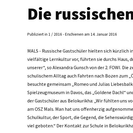
Die russische
Publiziert in 1 / 2016 - Erschienen am 14. Januar 2016
MALS - Russische Gastschüler hielten sich kürzlich i
vielfältige Lernkultur vor, führten sie durchs Haus,
unserer“, so Alexandra Gunsch von der 2. FOWI. Di
schulischem Alltag auch Fahrten nach Bozen zum „Ö
besuchte gemeinsam „Romeo und Julias Liebesbalkon
Spielzeugmuseum in Davos, das „Goldene Dachl“ und 
der Gastschüler aus Belokurikha: „Wir fühlten uns v
am OSZ Mals. Man hat uns offenherzig aufgenommen. A
Schulkultur, der Sport, die Gegend, die Sehenswürdi
viel geboten.“ Der Kontakt zur Schule in Belokurik