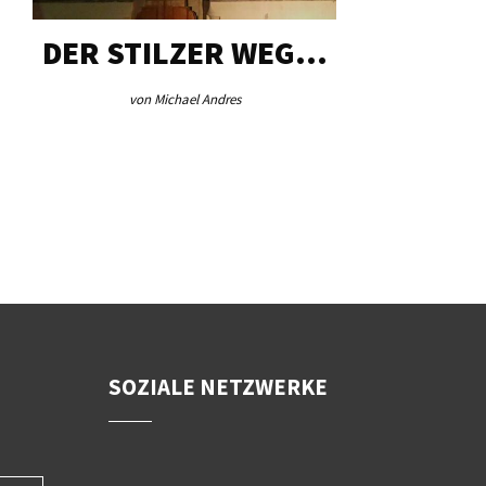
DER STILZER WEG…
AEB VI
von Michael Andres
von Re
SOZIALE NETZWERKE