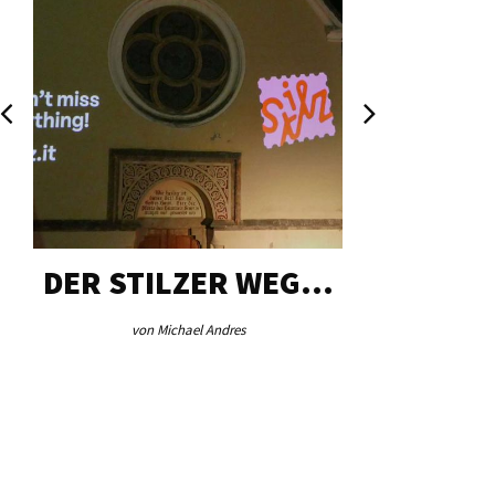
DER STILZER WEG…
AEB VI
von Michael Andres
von Re