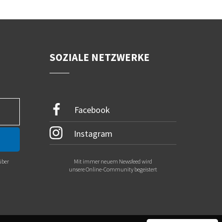
SOZIALE NETZWERKE
Facebook
Instagram
über
Mit immer neuem Newsfeed wird
.
unsere Online-Community begeistert