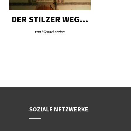
DER STILZER WEG…
AEB VI
von Michael Andres
von Re
SOZIALE NETZWERKE