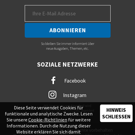
So bleiben Sie immer informiert über
neue Ausgaben, Themen, etc.
SOZIALE NETZWERKE
Facebook
Instagram
Mit immer neuem Newsfeed wird
Diese Seite verwendet Cookies für
HINWEIS
unsere Online-Community begeistert
funktionale und analytische Zwecke. Lesen
SCHLIESSEN
Sie unsere
Cookie-Richtlinien
für weitere
Informationen. Durch die Nutzung dieser
der Vinschger © 2026 - Alle Rechte vorbehalten
Website erklären Sie sich damit