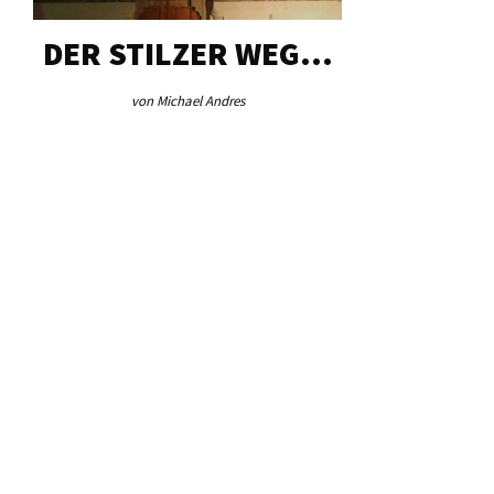
DER STILZER WEG…
AEB VI
von Michael Andres
von Re