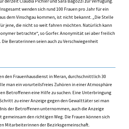
r derzeit Claudia Pichler und Sara Bagozzi zur Verfügung.
Insgesamt wenden sich rund 100 Frauen pro Jahr für ein
n aus dem Vinschgau kommen, ist nicht bekannt. „Die Stelle
 für jene, die nicht so weit fahren möchten. Natürlich kann
onymer betrachte“, so Gorfer. Anonymität sei aber freilich
t. Die Beraterinnen seien auch zu Verschwiegenheit
en den Frauenhausdienst in Meran, durchschnittlich 30
le man ein vorurteilsfreies Zuhören in einer Atmosphäre
n Betroffenen eine Hilfe zu suchen. Eine Unterbringung
Schritt zu einer Anzeige gegen den Gewalttäter sei man
ndnis der Betroffenen unternommen, auch die Anzeige
t gemeinsam den richtigen Weg. Die Frauen können sich
iden Mitarbeiterinnen der Bezirksgemeinschaft.