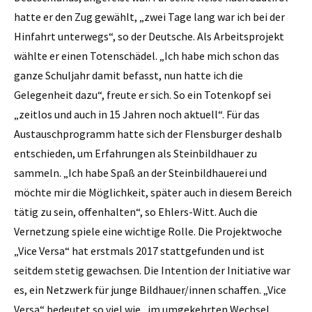
hatte er den Zug gewählt, „zwei Tage lang war ich bei der
Hinfahrt unterwegs“, so der Deutsche. Als Arbeitsprojekt
wählte er einen Totenschädel. „Ich habe mich schon das
ganze Schuljahr damit befasst, nun hatte ich die
Gelegenheit dazu“, freute er sich. So ein Totenkopf sei
„zeitlos und auch in 15 Jahren noch aktuell“. Für das
Austauschprogramm hatte sich der Flensburger deshalb
entschieden, um Erfahrungen als Steinbildhauer zu
sammeln. „Ich habe Spaß an der Steinbildhauerei und
möchte mir die Möglichkeit, später auch in diesem Bereich
tätig zu sein, offenhalten“, so Ehlers-Witt. Auch die
Vernetzung spiele eine wichtige Rolle. Die Projektwoche
„Vice Versa“ hat erstmals 2017 stattgefunden und ist
seitdem stetig gewachsen. Die Intention der Initiative war
es, ein Netzwerk für junge Bildhauer/innen schaffen. „Vice
Versa“ bedeutet so viel wie „im umgekehrten Wechsel,