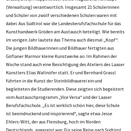
(Verwaltung) verantwortlich. Insgesamt 21 Schülerinnen
und Schüler von zwölf verschiedenen Schulen waren mit
dabei. Aus Südtirol war die Landesberufsfachschule für das
Kunsthandwerk Gröden am Austausch beteiligt. Wie bereits
im vorigen Jahr lautete das Thema auch diesmal „Kopf“.
Die jungen Bildhauerinnen und Bildhauer fertigten aus
Göflaner Marmor kleine Kunstwerke an. Im Rahmen der
Woche stand auch eine Besichtigung des Ateliers des Laaser
Künstlers Elias Wallnöfer statt. Er und Bernhard Grassl
führten in die Kunst der Steinbildhauerei ein und
begleiteten die Studierenden. Diese zeigten sich begeistert
vom Austauschprogramm „Vice Versa“ und der Laaser
Berufsfachschule. „Es ist wirklich schön hier, diese Schule
ist beeindruckend und inspirierend“, sagte etwa Jesse
Ehlers-Witt, der aus Flensburg, hoch im Norden
Deutschlands, angereist war. Für seine Reise nach Südtirol