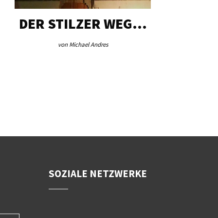
DER STILZER WEG…
AEB VI
von Michael Andres
von Re
SOZIALE NETZWERKE