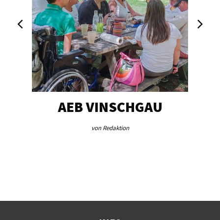
EG…
AEB VINSCHGAU
V
von Redaktion