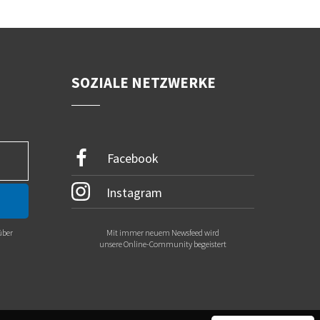
SOZIALE NETZWERKE
Facebook
Instagram
über
Mit immer neuem Newsfeed wird
.
unsere Online-Community begeistert