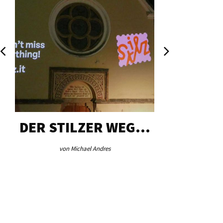
DER STILZER WEG…
AEB VI
von Michael Andres
von Re