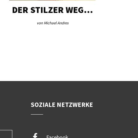
DER STILZER WEG…
AEB VI
von Michael Andres
von Re
SOZIALE NETZWERKE
Facebook