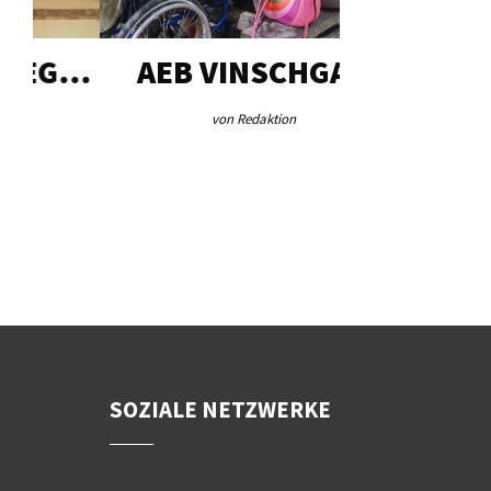
G…
AEB VINSCHGAU
VERFOR
„AUSG
von Redaktion
von Jos
SOZIALE NETZWERKE