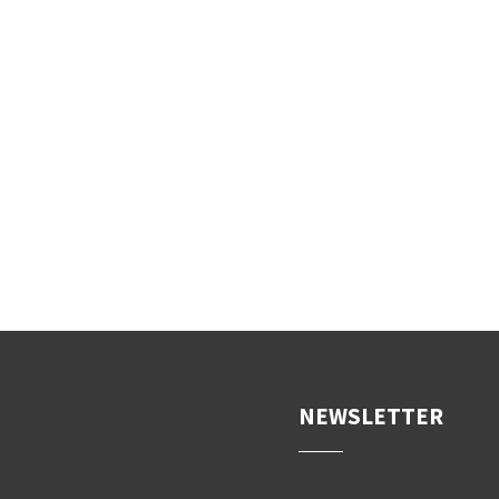
DER STILZER WE
von Michael Andres
NEWSLETTER