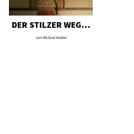
DER STILZER WEG…
AEB VI
von Michael Andres
von Re