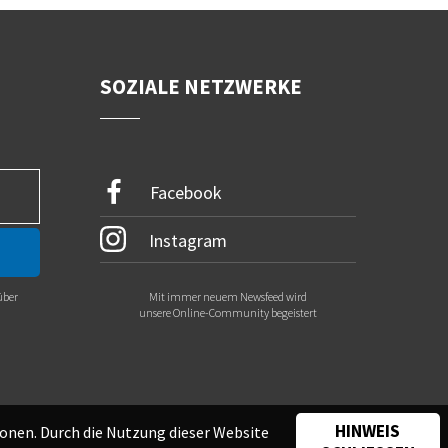
SOZIALE NETZWERKE
Facebook
Instagram
über
Mit immer neuem Newsfeed wird
.
unsere Online-Community begeistert
HINWEIS
onen. Durch die Nutzung dieser Website