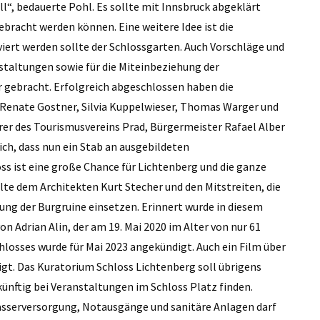
ll“, bedauerte Pohl. Es sollte mit Innsbruck abgeklärt
ebracht werden können. Eine weitere Idee ist die
viert werden sollte der Schlossgarten. Auch Vorschläge und
staltungen sowie für die Miteinbeziehung der
 gebracht. Erfolgreich abgeschlossen haben die
, Renate Gostner, Silvia Kuppelwieser, Thomas Warger und
hrer des Tourismusvereins Prad, Bürgermeister Rafael Alber
ch, dass nun ein Stab an ausgebildeten
ss ist eine große Chance für Lichtenberg und die ganze
lte dem Architekten Kurt Stecher und den Mitstreiten, die
tung der Burgruine einsetzen. Erinnert wurde in diesem
Adrian Alin, der am 19. Mai 2020 im Alter von nur 61
chlosses wurde für Mai 2023 angekündigt. Auch ein Film über
t. Das Kuratorium Schloss Lichtenberg soll übrigens
künftig bei Veranstaltungen im Schloss Platz finden.
asserversorgung, Notausgänge und sanitäre Anlagen darf