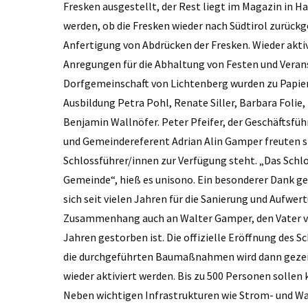
Fresken ausgestellt, der Rest liegt im Magazin in Ha
werden, ob die Fresken wieder nach Südtirol zurückg
Anfertigung von Abdrücken der Fresken. Wieder akti
Anregungen für die Abhaltung von Festen und Veran
Dorfgemeinschaft von Lichtenberg wurden zu Papier
Ausbildung Petra Pohl, Renate Siller, Barbara Folie
Benjamin Wallnöfer. Peter Pfeifer, der Geschäftsfü
und Gemeindereferent Adrian Alin Gamper freuten si
Schlossführer/innen zur Verfügung steht. „Das Schlo
Gemeinde“, hieß es unisono. Ein besonderer Dank ge
sich seit vielen Jahren für die Sanierung und Aufwer
Zusammenhang auch an Walter Gamper, den Vater von 
Jahren gestorben ist. Die offizielle Eröffnung des S
die durchgeführten Baumaßnahmen wird dann gezeig
wieder aktiviert werden. Bis zu 500 Personen sollen 
Neben wichtigen Infrastrukturen wie Strom- und W