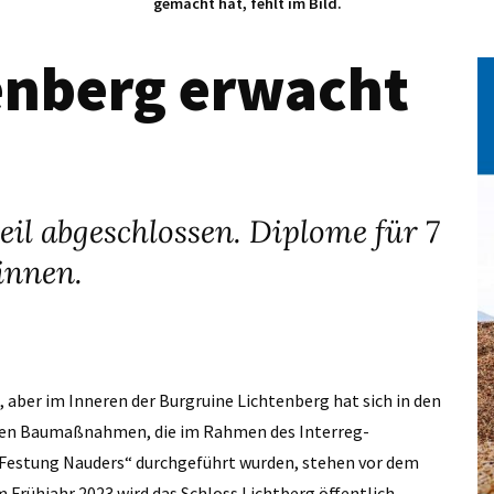
gemacht hat, fehlt im Bild.
enberg erwacht
 abgeschlossen. Diplome für 7
innen.
n, aber im Inneren der Burgruine Lichtenberg hat sich in den
nden Baumaßnahmen, die im Rahmen des Interreg-
d Festung Nauders“ durchgeführt wurden, stehen vor dem
m Frühjahr 2023 wird das Schloss Lichtberg öffentlich