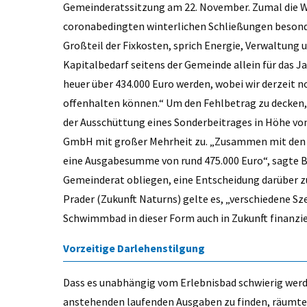
Gemeinderatssitzung am 22. November. Zumal die W
coronabedingten winterlichen Schließungen besonder
Großteil der Fixkosten, sprich Energie, Verwaltung 
Kapitalbedarf seitens der Gemeinde allein für das Ja
heuer über 434.000 Euro werden, wobei wir derzeit n
offenhalten können.“ Um den Fehlbetrag zu decken
der Ausschüttung eines Sonderbeitrages in Höhe von
GmbH mit großer Mehrheit zu. „Zusammen mit den 
eine Ausgabesumme von rund 475.000 Euro“, sagte B
Gemeinderat obliegen, eine Entscheidung darüber zu t
Prader (Zukunft Naturns) gelte es, „verschiedene Sze
Schwimmbad in dieser Form auch in Zukunft finanzier
Vorzeitige Darlehenstilgung
Dass es unabhängig vom Erlebnisbad schwierig werde
anstehenden laufenden Ausgaben zu finden, räumte