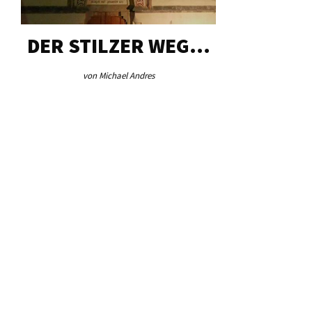
DER STILZER WEG…
AEB VI
von Michael Andres
von Re