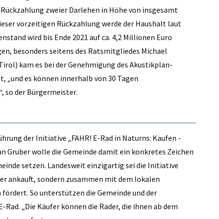
ge Rückzahlung zweier Darlehen in Höhe von insgesamt
dieser vorzeitigen Rückzahlung werde der Haushalt laut
nstand wird bis Ende 2021 auf ca. 4,2 Millionen Euro
en, besonders seitens des Ratsmitgliedes Michael
 Tirol) kam es bei der Genehmigung des Akustikplan-
t, „und es können innerhalb von 30 Tagen
 so der Bürgermeister.
hrung der Initiative „FAHR! E-Rad in Naturns: Kaufen -
an Gruber wolle die Gemeinde damit ein konkretes Zeichen
inde setzen. Landesweit einzigartig sei die Initiative
äder ankauft, sondern zusammen mit dem lokalen
 fördert. So unterstützen die Gemeinde und der
E-Rad. „Die Käufer können die Räder, die ihnen ab dem