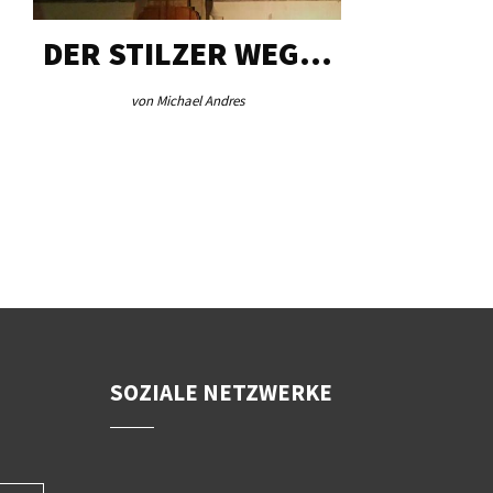
DER STILZER WEG…
AEB VI
von Michael Andres
von Re
SOZIALE NETZWERKE