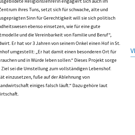
sgebildete Religionslehrerin engagiert sich auch im
 Zentrum ihres Tuns, setzt sich für schwache, alte und
geprägten Sinn für Gerechtigkeit will sie sich politisch
ndheitswesen ebenso einsetzen, wie für eine gute
tmodelle und die Vereinbarkeit von Familie und Beruf“,
wirt. Er hat vor 3 Jahren von seinem Onkel einen Hof in St.
V
nhof umgestellt: „Er hat damit einen besonderen Ort für
brauchen und in Würde leben sollen.“ Dieses Projekt sorge
n Ziel sei die Umstellung zum vollständigen Lebenshof.
tät einzusetzen, fuße auf der Ablehnung von
andwirtschaft einiges falsch läuft.“ Dazu gehöre laut
irtschaft.