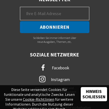
So bleiben Sie immer informiert über
neue Ausgaben, Themen, etc.
SOZIALE NETZWERKE
Facebook
Instagram
Mit immer neuem Newsfeed wird
Diese Seite verwendet Cookies für
HINWEIS
unsere Online-Community begeistert
funktionale und analytische Zwecke. Lesen
SCHLIESSEN
Sie unsere
Cookie-Richtlinien
für weitere
Informationen. Durch die Nutzung dieser
der Vinschger © 2026 - Alle Rechte vorbehalten