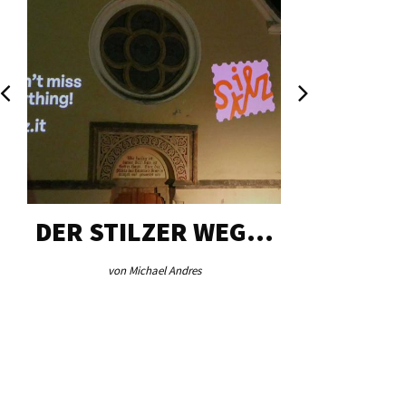
DER STILZER WEG…
AEB VI
von Michael Andres
von Re