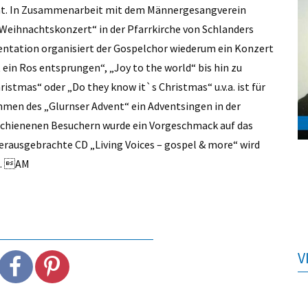
cht. In Zusammenarbeit mit dem Männergesangverein
 Weihnachtskonzert“ in der Pfarrkirche von Schlanders
sentation organisiert der Gospelchor wiederum ein Konzert
 ein Ros entsprungen“, „Joy to the world“ bis hin zu
istmas“ oder „Do they know it`s Christmas“ u.v.a. ist für
hmen des „Glurnser Advent“ ein Adventsingen in der
erschienenen Besuchern wurde ein Vorgeschmack auf das
erausgebrachte CD „Living Voices – gospel & more“ wird
n. AM
V