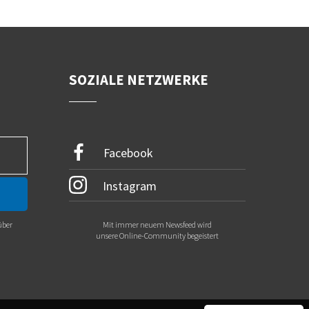
SOZIALE NETZWERKE
Facebook
Instagram
über
Mit immer neuem Newsfeed wird
.
unsere Online-Community begeistert