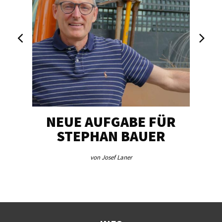
NEUE AUFGABE FÜR
„U
STEPHAN BAUER
von Josef Laner