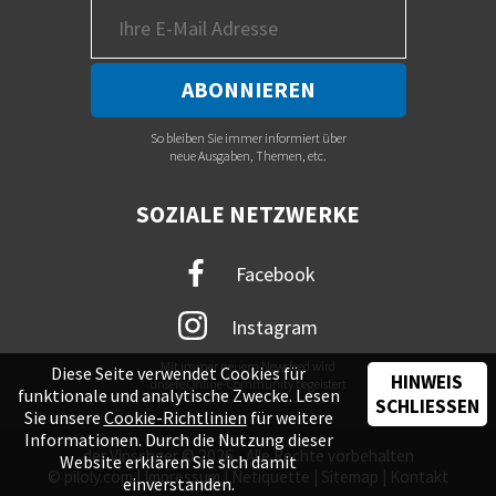
So bleiben Sie immer informiert über
neue Ausgaben, Themen, etc.
SOZIALE NETZWERKE
Facebook
Instagram
Mit immer neuem Newsfeed wird
Diese Seite verwendet Cookies für
HINWEIS
unsere Online-Community begeistert
funktionale und analytische Zwecke. Lesen
SCHLIESSEN
Sie unsere
Cookie-Richtlinien
für weitere
Informationen. Durch die Nutzung dieser
der Vinschger © 2026 - Alle Rechte vorbehalten
Website erklären Sie sich damit
©
piloly.com
|
Impressum
|
Netiquette
|
Sitemap
|
Kontakt
einverstanden.