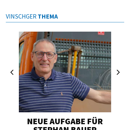
VINSCHGER
THEMA
NEUE AUFGABE FÜR
„U
STEPHAN BAUER