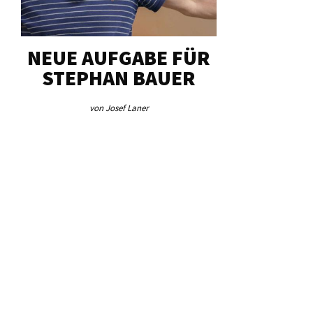
NEUE AUFGABE FÜR
„U
STEPHAN BAUER
HERZ
von Josef Laner
von Jos