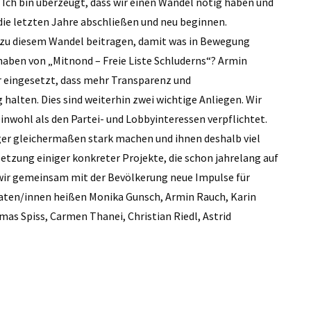
Ich bin überzeugt, dass wir einen Wandel nötig haben und
die letzten Jahre abschließen und neu beginnen.
 zu diesem Wandel beitragen, damit was in Bewegung
haben von „Mitnond – Freie Liste Schluderns“? Armin
ür eingesetzt, dass mehr Transparenz und
 halten. Dies sind weiterhin zwei wichtige Anliegen. Wir
einwohl als den Partei- und Lobbyinteressen verpflichtet.
rger gleichermaßen stark machen und ihnen deshalb viel
zung einiger konkreter Projekte, die schon jahrelang auf
s wir gemeinsam mit der Bevölkerung neue Impulse für
aten/innen heißen Monika Gunsch, Armin Rauch, Karin
mas Spiss, Carmen Thanei, Christian Riedl, Astrid