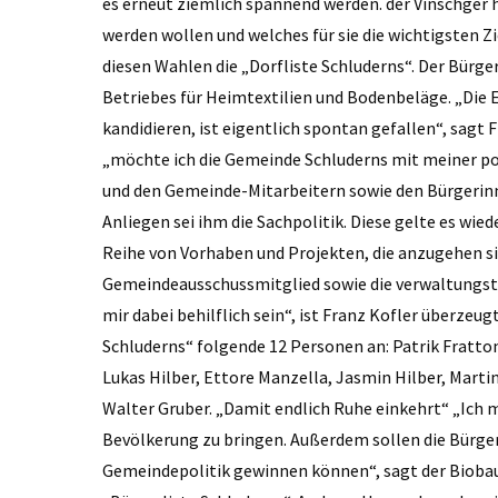
es erneut ziemlich spannend werden. der Vinschger
werden wollen und welches für sie die wichtigsten Zi
diesen Wahlen die „Dorfliste Schluderns“. Der Bürger
Betriebes für Heimtextilien und Bodenbeläge. „Die 
kandidieren, ist eigentlich spontan gefallen“, sagt 
„möchte ich die Gemeinde Schluderns mit meiner 
und den Gemeinde-Mitarbeitern sowie den Bürgerinne
Anliegen sei ihm die Sachpolitik. Diese gelte es wied
Reihe von Vorhaben und Projekten, die anzugehen si
Gemeindeausschussmitglied sowie die verwaltungst
mir dabei behilflich sein“, ist Franz Kofler überzeug
Schluderns“ folgende 12 Personen an: Patrik Fratton,
Lukas Hilber, Ettore ­Manzella, ­Jasmin Hilber, Marti
Walter Gruber. „Damit endlich Ruhe einkehrt“ „Ich 
Bevölkerung zu bringen. Außerdem sollen die Bürger
Gemeindepolitik gewinnen können“, sagt der Biobaue