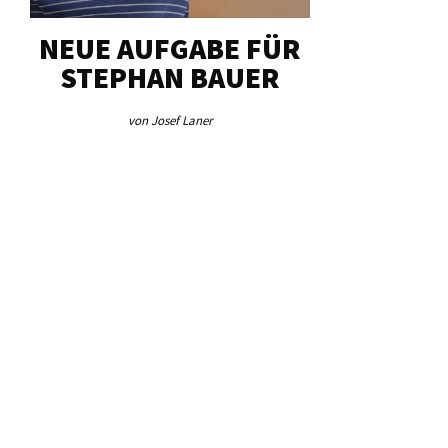
NEUE AUFGABE FÜR
„U
STEPHAN BAUER
HERZ
von Josef Laner
von Jos