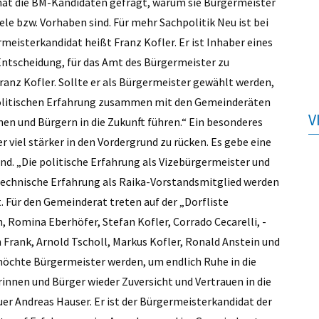
 hat die BM-Kandidaten gefragt, warum sie Bürgermeister
ele bzw. Vorhaben sind. Für mehr Sachpolitik Neu ist bei
meisterkandidat heißt Franz Kofler. Er ist Inhaber eines
Entscheidung, für das Amt des Bürgermeister zu
Franz Kofler. Sollte er als Bürgermeister gewählt werden,
politischen Erfahrung zusammen mit den Gemeinderäten
V
n und Bürgern in die Zukunft führen.“ Ein besonderes
er viel stärker in den Vordergrund zu rücken. Es gebe eine
nd. „Die politische Erfahrung als Vizebürgermeister und
echnische Erfahrung als Raika-Vorstandsmitglied werden
t. Für den Gemeinderat treten auf der „Dorfliste
 Romina Eber­höfer, Stefan Kofler, Corrado ­Cecarelli, ­
n Frank, ­Arnold Tscholl, Markus Kofler, Ronald Anstein und
möchte Bürgermeister werden, um endlich Ruhe in die
innen und Bürger wieder Zuversicht und Vertrauen in die
r Andreas Hauser. Er ist der Bürgermeisterkandidat der