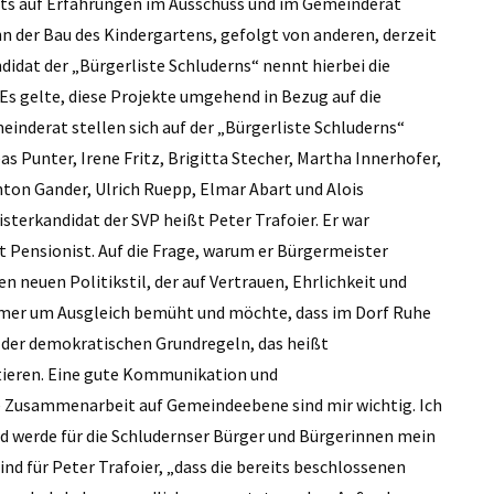
eits auf Erfahrungen im Ausschuss und im Gemeinderat
ihn der Bau des Kindergartens, gefolgt von anderen, derzeit
dat der „Bürgerliste Schluderns“ nennt hierbei die
s gelte, diese Projekte umgehend in Bezug auf die
inderat stellen sich auf der „Bürgerliste Schluderns“
 Punter, Irene Fritz, Brigitta Stecher, Martha Innerhofer,
ton ­Gander, Ulrich Ruepp, Elmar Abart und Alois
sterkandidat der SVP heißt Peter Trafoier. Er war
it Pensionist. Auf die Frage, warum er Bürgermeister
en neuen Politikstil, der auf Vertrauen, Ehrlichkeit und
immer um Ausgleich bemüht und möchte, dass im Dorf Ruhe
g der demokratischen Grundregeln, das heißt
tieren. Eine gute Kommunikation und
 Zusammenarbeit auf Gemeindeebene sind mir wichtig. Ich
d werde für die Schludernser Bürger und Bürgerinnen mein
nd für Peter Trafoier, „dass die bereits beschlossenen