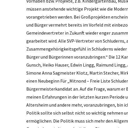
Vorhaben bzw. Projekte, z.B. Kindergartenbau, Mus
müssen anstehende wichtige Projekt wie die Modern
vorangetrieben werden. Bei Großprojekten erscheint
und Bürger vermehrt bereits im Vorfeld mit einbezo
Gemeindevertreter in Zukunft wieder enger zusamm
gearbeitet wird. Alle SVP-Vertreter von ­Schluderns
Zusammengehörigkeitsgefühl in Schluderns wieder z
Bürger und Bürgerinnen voranzubringen.“ Die 12 Kan
Gunsch, Heiko Hauser, Edwin Lingg, Raimund Lingg,
Simone Anna Sagmeister Klotz, Martin Stecher, Mirko
einen Neubeginn Für „Mitnond – Freie Liste ­Schluder
Bürger­meisterkandidat an. Auf die Frage, warum er
meinen Erfahrungen in der letzten kurzen Periode u
Altersheim und andere mehr, voranzubringen, bin ich
Politik sollte sich selbst nicht so wichtig nehmen
ermöglichen. Die Politik muss sich mehr den Allge