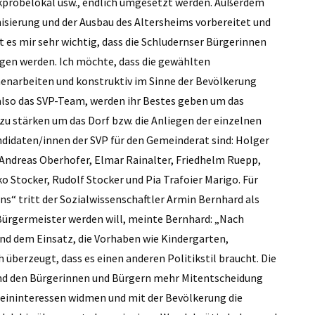
ikprobelokal usw., endlich umgesetzt werden. Außerdem
isierung und der Ausbau des Altersheims vorbereitet und
 es mir sehr wichtig, dass die Schludernser Bürgerinnen
gen werden. Ich möchte, dass die gewählten
enarbeiten und konstruktiv im Sinne der Bevölkerung
, also das SVP-Team, werden ihr Bestes geben um das
u stärken um das Dorf bzw. die Anliegen der einzelnen
didaten/innen der SVP für den Gemeinderat sind: Holger
 Andreas Oberhofer, Elmar Rainalter, Friedhelm Ruepp,
 Stocker, Rudolf Stocker und Pia Trafoier Marigo. Für
ns“ tritt der Sozialwissenschaftler Armin Bernhard als
 Bürgermeister werden will, meinte Bernhard: „Nach
nd dem Einsatz, die Vorhaben wie Kindergarten,
 überzeugt, dass es einen anderen Politikstil braucht. Die
 und den Bürgerinnen und Bürgern mehr Mitentscheidung
meininteressen widmen und mit der Bevölkerung die