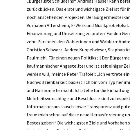
„Bürgerliste Schluderns“. Andreas Hauser kann ber
zurückblicken. Das erste und wichtigste Ziel ist für 
noch anstehenden Projekten. Der Bürgermeisterkandi
Vorhaben Altersheim, E-Werk und Musikprobelokal. E
Finanzierung und Umsetzung zu prüfen. Für den Geme
zehn Personen den Wählerinnen und Wählern: Andreas
Christian Schwarz, Andrea Kuppelwieser, Stephan An
Paulmichl. Für einen neuen Politikstil Der Bürgermei
kaufmännischer Angestellter und ist seit einiger Ze
werden will, meinte Peter Trafoier: „Ich vertrete ein
Nachvollziehbarkeit basiert. Ich bin vom Typ her 
und Harmonie herrscht. Ich stehe für die Einhaltun
Mehrheitsvorschläge und Beschlüsse sind zu respek
Informationsaustausch sowie Transparenz und gute
freue mich schon auf diese neue Herausforderung un
Bestes geben.“ Die wichtigsten Ziele und Vorhaben si