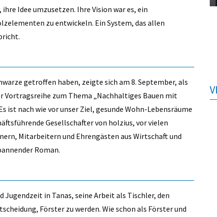
ihre Idee umzusetzen. Ihre Vision war es, ein
lzelementen zu entwickeln. Ein System, das allen
richt.
hwarze getroffen haben, zeigte sich am 8. September, als
V
iner Vortragsreihe zum Thema „Nachhaltiges Bauen mit
„Es ist nach wie vor unser Ziel, gesunde Wohn-Lebens­räume
häftsführende Gesellschafter von holzius, vor vielen
tnern, Mitarbeitern und Ehrengästen aus Wirtschaft und
 spannender Roman.
d Jugendzeit in Tanas, seine Arbeit als Tischler, den
tscheidung, Förster zu werden. Wie schon als Förster und