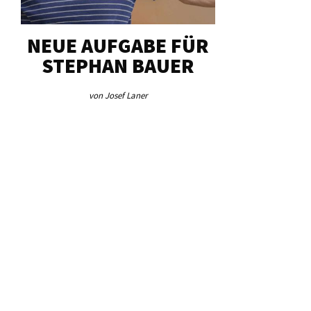
NEUE AUFGABE FÜR
„UN
STEPHAN BAUER
HERZS
von Josef Laner
von Josef