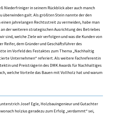
ß ­Niederfriniger in seinem Rückblick aber auch manch
zu überwinden galt. Als größten Stein nannte der den
 einen jahrelangen Rechtsstreit zu vermeiden, habe man
an der weiteren strategischen Ausrichtung des Betriebes
 wir sind, welche Ziele wir verfolgen und was die Kunden von
er Reifer, dem Gründer und Geschäftsführer des
atte im Vorfeld des Festaktes zum Thema „Nachhaltig
tierte Unternehmen“ referiert. Als weitere Fachreferentin
tektin und Preisträgerin des DMK Awards für Nachhaltiges
nach, welche Vorteile das Bauen mit Vollholz hat und warum
unterstrich Josef Egle, Holzbauingenieur und Gutachter
, wonach holzius geradezu zum Erfolg „verdammt“ sei,