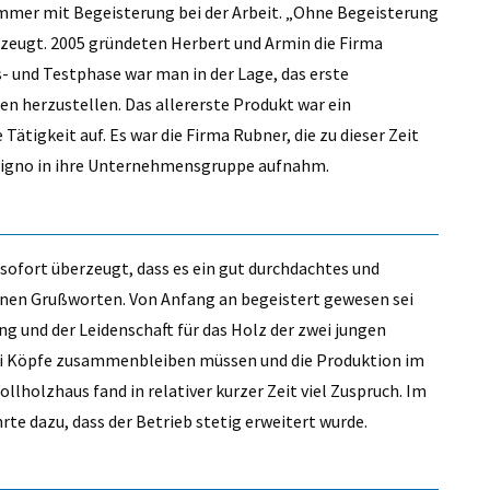
 immer mit Begeisterung bei der Arbeit. „Ohne Begeisterung
berzeugt. 2005 gründeten Herbert und Armin die Firma
 und Testphase war man in der Lage, das erste
n herzustellen. Das allererste Produkt war ein
ätigkeit auf. Es war die Firma Rubner, die zu dieser Zeit
igno in ihre Unternehmensgruppe aufnahm.
sofort überzeugt, dass es ein gut durchdachtes und
einen Grußworten. Von Anfang an begeistert gewesen sei
g und der Leidenschaft für das Holz der zwei jungen
wei Köpfe zusammenbleiben müssen und die Produktion im
llholzhaus fand in relativer kurzer Zeit viel Zuspruch. Im
rte dazu, dass der Betrieb stetig erweitert wurde.