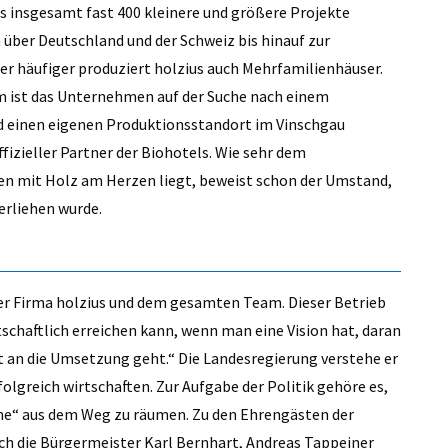
ius insgesamt fast 400 kleinere und ­größere Projekte
n über Deutschland und der Schweiz bis hinauf zur
er häufiger produziert holzius auch Mehrfamilienhäuser.
em ist das Unternehmen auf der Suche nach einem
d einen eigenen Produktionsstandort im Vinschgau
ffizieller Partner der Biohotels. Wie sehr dem
n mit Holz am Herzen liegt, beweist schon der Umstand,
erliehen wurde.
r Firma holzius und dem gesamten Team. Dieser Betrieb
tschaftlich er­reichen kann, wenn man eine Vision hat, daran
it an die Umsetzung geht.“ Die Landesregierung verstehe er
folgreich wirtschaften. Zur Aufgabe der Politik gehöre es,
ine“ aus dem Weg zu räumen. Zu den Ehrengästen der
h die Bürgermeister Karl Bernhart, Andreas Tappeiner