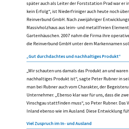
später auch als Leiter der Forststation Prad war er
kein Erfolg“, ist ­Niederfriniger auch heute noch ü
Reinverbund GmbH. Nach zweijähriger Entwicklungs-
Massivholzhaus aus leim- und metallfreien Elemente
Gartenhäuschen. 2007 nahm die Firma ihre operative T
die Reinverbund GmbH unter dem Markennamen sol
„Gut durchdachtes und nachhaltiges Produkt“
„Wir schauten uns damals das Produkt an und waren 
nachhaltiges Produkt ist“, sagte Peter Rubner in s
man bei Rubner auch vom ­Charakter, der Begeisterun
Unternehmer. „Ebenso klar war für uns, dass die z
Vinschgau stattfinden muss“, so Peter Rubner. Das Vo
Inland ebenso wie im Ausland. Diese Entwicklung füh
Viel Zuspruch im In- und Ausland