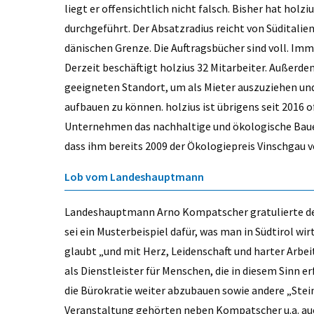
liegt er offensichtlich nicht falsch. Bisher hat holz
durchgeführt. Der Absatzradius reicht von Süditalie
dänischen Grenze. Die Auftragsbücher sind voll. Imm
Derzeit beschäftigt holzius 32 Mitarbeiter. Außerd
geeigneten Standort, um als Mieter auszuziehen un
aufbauen zu können. holzius ist übrigens seit 2016 o
Unternehmen das nachhaltige und ökologische Baue
dass ihm bereits 2009 der Ökologiepreis Vinschgau v
Lob vom Landeshauptmann
Landeshauptmann Arno ­Kompatscher gratulierte de
sei ein Musterbeispiel dafür, was man in Südtirol wir
glaubt „und mit Herz, Leidenschaft und harter Arbe
als Dienstleister für Menschen, die in diesem Sinn er
die Bürokratie weiter abzubauen sowie andere „Ste
Veranstaltung gehörten neben Kompatscher u.a. auc