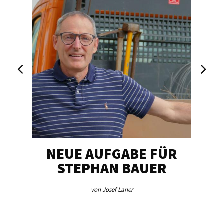
NEUE AUFGABE FÜR
„U
STEPHAN BAUER
von Josef Laner