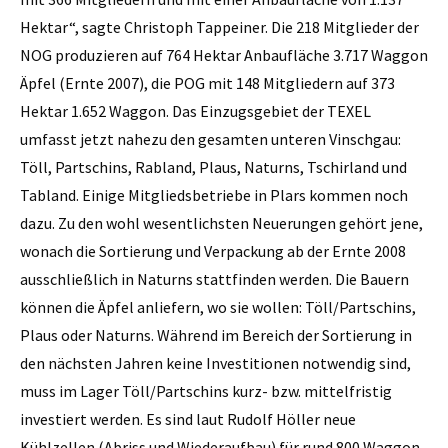
Hektar“, sagte Christoph Tappeiner. Die 218 Mitglieder der
NOG produzieren auf 764 Hektar Anbaufläche 3.717 Waggon
Äpfel (Ernte 2007), die POG mit 148 Mitgliedern auf 373
Hektar 1.652 Waggon. Das Einzugsgebiet der TEXEL
umfasst jetzt nahezu den ge­samten unteren Vinschgau:
Töll, ­Partschins, Rabland, Plaus, ­Naturns, Tschirland und
Tabland. Einige Mitgliedsbetriebe in Plars kommen noch
dazu. Zu den wohl wesentlichsten Neuerungen gehört jene,
wonach die Sortierung und Verpackung ab der Ernte 2008
ausschließlich in Naturns stattfinden werden. Die Bauern
können die Äpfel anliefern, wo sie wollen: Töll/Partschins,
Plaus oder Naturns. Während im Bereich der Sortierung in
den nächsten Jahren keine Investitionen notwendig sind,
muss im Lager Töll/Partschins kurz- bzw. mittelfristig
investiert werden. Es sind laut Rudolf Höller neue
Kühlzellen (Abriss und Wiederaufbau) für rund 800 Waggon