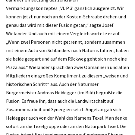
Vermarktungskonzeptes ­ ‚VI. P 3’ gänzlich ausgereizt. Wir
können jetzt nur noch an der Kosten-Schraube drehen und
genau das wird mit dieser ­Fusion getan,“ sagte Josef
Wielander. Und auch mit einem Vergleich wartete er auf:
„Wenn zwei Personen nicht getrennt, sondern zusammen
mit einem Auto von Schlanders nach ­Naturns fahren, haben
sie beide gespart und auf dem Rückweg geht sich noch eine
Pizza aus.“ Wielander sprach den zwei Obmännern und allen
Mitgliedern ein großes Kompliment zu diesem „weisen und
historischen Schritt“ aus. Auch der Naturnser
Bürgermeister Andreas Heidegger (im Bild) begrüßte die
Fusion. Es freue ihn, dass auch die Landwirtschaft auf
Zusammenarbeit und Synergien setzt. Angetan gab sich
Heidegger auch von der Wahl des Namens Texel. Man denke
sofort an die Texelgruppe oder an den Naturpark Texel. Die
Fusion bringt Kosteneinsparungen auf mehreren Ebenen