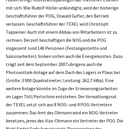
mit sich. Wie Rudolf Höller ankündigte, wird der bisherige
Geschäftsführer der POG, Oswald Gufler, den Betrieb
verlassen. Geschäfts­führer der TEXEL wird Christoph
Tappeiner. Auch mit einem Abbau von Mitarbeitern ist zu
rechnen. Derzeit beschäftigen die NOG und die POG
insgesamt rund 140 Personen (Festangestellte und
Saisonarbeiter). Sinken sollen auch die Energiekosten. Dazu
trägt seit dem September 2007 übrigens auch die
Photovoltaik-Anlage auf dem Dach des Lagers in Plaus bei
(Größe: 3.900 Quadrat­meter; Leistung: 262,7 kWp). Eine
weitere Anlage könnte im Zuge der Erneuerungsarbeiten
im Lager Töll/Partschins entstehen. Der Verwaltungsrat
der ­TEXEL setzt sich aus 8 NOG- und 4 POG-Vertretern
zusammen. Das Amt des Obmann wird ein NOG-Vertreter
besetzen, jenes des Vize-Obmann ein Vertreter der POG. Die
Wahl findet Ende August statt. Pionierzeiten der