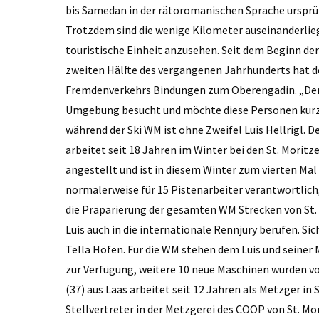
bis Samedan in der rätoromanischen Sprache ursprüng
Trotzdem sind die wenige Kilometer auseinanderli
touristische Einheit anzusehen. Seit dem Beginn de
zweiten Hälfte des vergangenen Jahrhunderts hat d
Fremdenverkehrs Bindungen zum Oberengadin. „Der V
Umgebung besucht und möchte diese Personen kurz v
während der Ski WM ist ohne Zweifel Luis Hellrigl. D
arbeitet seit 18 Jahren im Winter bei den St. Moritz
angestellt und ist in diesem Winter zum vierten Mal P
normalerweise für 15 Pistenarbeiter verantwortlich,
die Präparierung der gesamten WM Strecken von St. 
Luis auch in die internationale Rennjury berufen. S
Tella Höfen. Für die WM stehen dem Luis und seiner
zur Verfügung, weitere 10 neue Maschinen wurden v
(37) aus Laas arbeitet seit 12 Jahren als Metzger in S
Stellvertreter in der Metzgerei des COOP von St. Mor