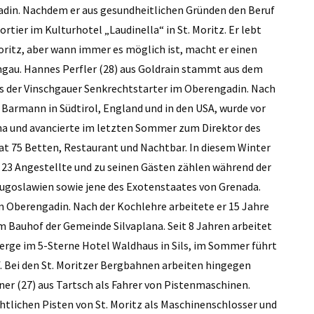
gadin. Nachdem er aus gesundheitlichen Gründen den Beruf
tier im Kulturhotel „Laudinella“ in St. Moritz. Er lebt
Moritz, aber wann immer es möglich ist, macht er einen
hgau. Hannes Perfler (28) aus Goldrain stammt aus dem
los der Vinschgauer Senkrechtstarter im Oberengadin. Nach
Barmann in Südtirol, England und in den USA, wurde vor
ina und avancierte im letzten Sommer zum Direktor des
hat 75 Betten, Restaurant und Nachtbar. In diesem Winter
r 23 Angestellte und zu seinen Gästen zählen während der
ugoslawien sowie jene des Exotenstaates von Grenada.
 im Oberengadin. Nach der Kochlehre arbeitete er 15 Jahre
m Bauhof der Gemeinde Silvaplana. Seit 8 Jahren arbeitet
ierge im 5-Sterne Hotel Waldhaus in Sils, im Sommer führt
f. Bei den St. Moritzer Bergbahnen arbeiten hingegen
ner (27) aus Tartsch als Fahrer von Pistenmaschinen.
htlichen Pisten von St. Moritz als Maschinenschlosser und