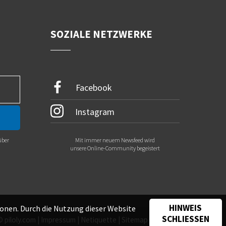
SOZIALE NETZWERKE
Facebook
Instagram
über
Mit immer neuem Newsfeed wird
.
unsere Online-Community begeistert
HINWEIS
onen. Durch die Nutzung dieser Website
SCHLIESSEN
©
piloly.com
|
Impressum
|
Netiquette
|
Sitemap
|
Kontakt