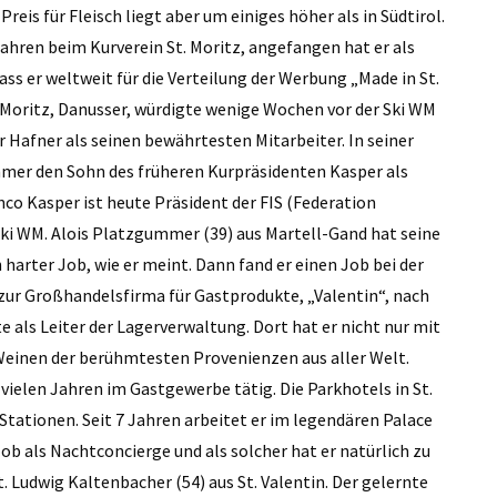
Preis für Fleisch liegt aber um einiges höher als in Südtirol.
 Jahren beim Kurverein St. Moritz, angefangen hat er als
ass er weltweit für die Verteilung der Werbung „Made in St.
. Moritz, Danusser, würdigte wenige Wochen vor der Ski WM
Hafner als seinen bewährtesten Mitarbeiter. In seiner
mer den Sohn des früheren Kurpräsidenten Kasper als
co Kasper ist heute Präsident der FIS (Federation
 Ski WM. Alois Platzgummer (39) aus Martell-Gand hat seine
harter Job, wie er meint. Dann fand er einen Job bei der
 zur Großhandelsfirma für Gastprodukte, „Valentin“, nach
te als Leiter der Lagerverwaltung. Dort hat er nicht nur mit
Weinen der berühmtesten Provenienzen aus aller Welt.
t vielen Jahren im Gastgewerbe tätig. Die Parkhotels in St.
Stationen. Seit 7 Jahren arbeitet er im legendären Palace
 Job als Nachtconcierge und als solcher hat er natürlich zu
. Ludwig Kaltenbacher (54) aus St. Valentin. Der gelernte