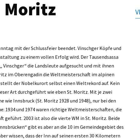
. Moritz
V
Sonntag mit der Schlussfeier beendet. Vinschger Köpfe und
staltung zu einem vollen Erfolg wird. Der Tausendsassa
 „ Vinschger“ die Landsleute aufgesucht und mit ihnen
Moritz im Oberengadin die Weltmeisterschaft im alpinen
stellt der Nobelkurort selbst einen Weltrekord auf. Kein
ser Art durchgeführt wie eben St. Moritz. Mit je zwei
e wie Innsbruck (St. Moritz 1928 und 1948), nur bei den
ne: 1934 und 1974 waren richtige Weltmeisterschaften, die
geführt. 2003 ist also die vierte WM in St. Moritz. Beide
Innsbrücken“ gibt es aber an die 10 im Gemeindegebiet des
aber wissen, dass der Inn auf seinen ersten 30 Kilometern