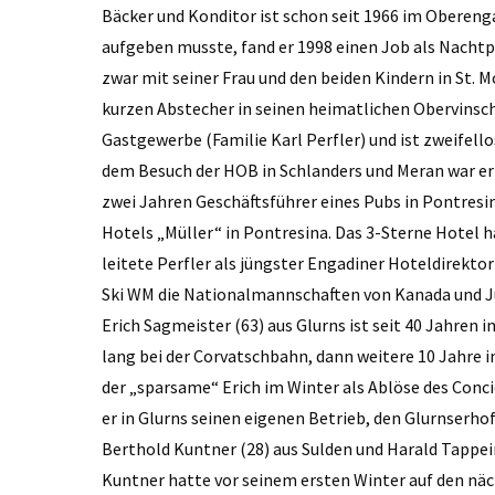
Bäcker und Konditor ist schon seit 1966 im Oberen
aufgeben musste, fand er 1998 einen Job als Nachtpor
zwar mit seiner Frau und den beiden Kindern in St. 
kurzen Abstecher in seinen heimatlichen Obervinsc
Gastgewerbe (Familie Karl Perfler) und ist zweifel
dem Besuch der HOB in Schlanders und Meran war er 
zwei Jahren Geschäftsführer eines Pubs in Pontres
Hotels „Müller“ in Pontresina. Das 3-Sterne Hotel 
leitete Perfler als jüngster Engadiner Hoteldirekto
Ski WM die Nationalmannschaften von Kanada und J
Erich Sagmeister (63) aus Glurns ist seit 40 Jahren
lang bei der Corvatschbahn, dann weitere 10 Jahre i
der „sparsame“ Erich im Winter als Ablöse des Conc
er in Glurns seinen eigenen Betrieb, den Glurnserho
Berthold Kuntner (28) aus Sulden und Harald Tappei
Kuntner hatte vor seinem ersten Winter auf den näc