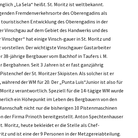
lich „La Sela“ heißt. St. Moritz ist weltbekannt.
egenden Fremdenverkehrsorte des Oberengadins als
r touristischen Entwicklung des Oberengadins in der
er Vinschgau auf dem Gebiet des Handwerks und des
inschger“ hat einige Vinsch-gauer in St. Moritz und
orstellen. Der wichtigste Vinschgauer Gastarbeiter
er 38-jährige Bergbauer vom Bachhof in Taufers i. M.
er Bergbahnen. Seit 3 Jahren ist er fast ganzjährig
istenchef der St. Moritzer Skipisten. Als solcher ist er
 während der WM für 20. Der „Punta Luis“Junior ist also für
Moritz verantwortlich. Speziell für die 14-tägige WM wurde
icherlich ein Höhepunkt im Leben des Bergbauern von den
 Mannschaft nicht nur die bisherigen 10 Pistenmaschinen
on der Firma Prinoth bereitgestellt. Anton Spechtenhauser
t. Moritz, heute bekleidet er die Stelle als Chef-
itz und ist eine der 9 Personen in der Metzgereiabteilung.