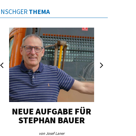
INSCHGER
THEMA
NEUE AUFGABE FÜR
„U
STEPHAN BAUER
HERZ
von Josef Laner
von Jos