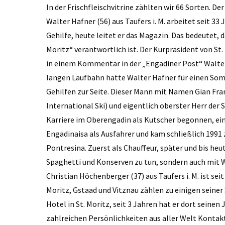
In der Frischfleischvitrine zählten wir 66 Sorten. Der 
Walter Hafner (56) aus Taufers i. M. arbeitet seit 33
Gehilfe, heute leitet er das Magazin. Das bedeutet, d
Moritz“ verantwortlich ist. Der Kurpräsident von St
in einem Kommentar in der „Engadiner Post“ Walter 
langen Laufbahn hatte Walter Hafner für einen Som
Gehilfen zur Seite. Dieser Mann mit Namen Gian Fran
International Ski) und eigentlich oberster Herr der
Karriere im Oberengadin als Kutscher begonnen, ein 
Engadinaisa als Ausfahrer und kam schließlich 1991
Pontresina. Zuerst als Chauffeur, später und bis heu
Spaghetti und Konserven zu tun, sondern auch mit 
Christian Höchenberger (37) aus Taufers i. M. ist sei
Moritz, Gstaad und Vitznau zählen zu einigen seiner 
Hotel in St. Moritz, seit 3 Jahren hat er dort seinen
zahlreichen Persönlichkeiten aus aller Welt Kontakt