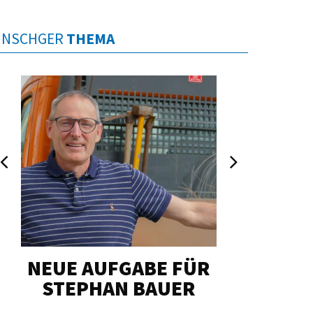
INSCHGER
THEMA
NEUE AUFGABE FÜR
„U
STEPHAN BAUER
HERZ