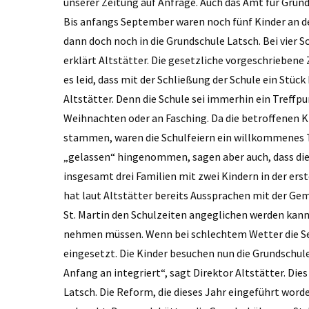
unserer Zeitung auf Anfrage. Auch das Amt für Grun
Bis anfangs September waren noch fünf Kinder an de
dann doch noch in die Grundschule Latsch. Bei vier
erklärt Altstätter. Die gesetzliche vorgeschriebene 
es leid, dass mit der Schließung der Schule ein Stüc
Altstätter. Denn die Schule sei immerhin ein Treffp
Weihnachten oder an Fasching. Da die betroffenen K
stammen, waren die Schulfeiern ein willkommenes Tr
„gelassen“ hingenommen, sagen aber auch, dass dies
insgesamt drei Familien mit zwei Kindern in der erste
hat laut Altstätter bereits Aussprachen mit der Ge
St. Martin den Schulzeiten angeglichen werden kann
nehmen müssen. Wenn bei schlechtem Wetter die Sei
eingesetzt. Die Kinder besuchen nun die Grundschule
Anfang an integriert“, sagt Direktor Altstätter. Dies
Latsch. Die Reform, die dieses Jahr eingeführt word