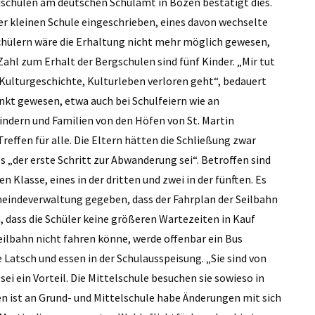
dschulen am deutschen Schulamt in Bozen bestätigt dies.
r kleinen Schule eingeschrieben, eines davon wechselte
 Schülern wäre die Erhaltung nicht mehr möglich gewesen,
Zahl zum Erhalt der Bergschulen sind fünf Kinder. „Mir tut
k Kulturgeschichte, Kulturleben verloren geht“, bedauert
unkt gewesen, etwa auch bei Schulfeiern wie an
indern und Familien von den Höfen von St. Martin
effen für alle. Die Eltern hätten die Schließung zwar
 „der erste Schritt zur Abwanderung sei“. Betroffen sind
n Klasse, eines in der dritten und zwei in der fünften. Es
meindeverwaltung gegeben, dass der Fahrplan der Seilbahn
, dass die Schüler keine größeren Wartezeiten in Kauf
lbahn nicht fahren könne, werde offenbar ein Bus
 Latsch und essen in der Schulausspeisung. „Sie sind von
 sei ein Vorteil. Die Mittelschule besuchen sie sowieso in
en ist an Grund- und Mittelschule habe Änderungen mit sich