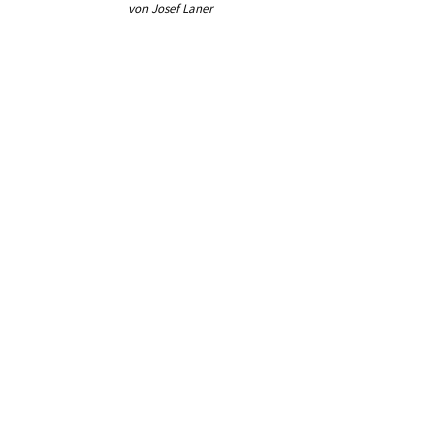
von Josef Laner
von Jos