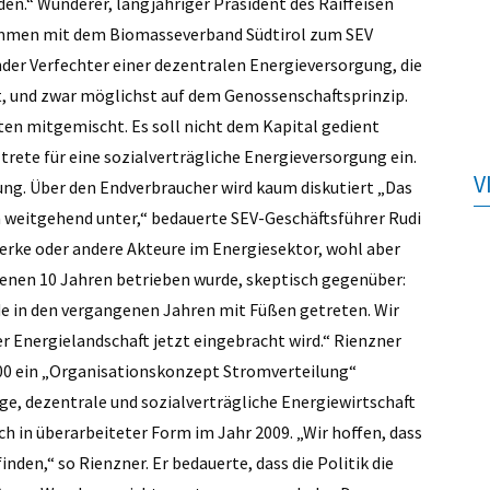
den.“ Wunderer, langjähriger Präsident des Raiffeisen
ammen mit dem Biomasseverband Südtirol zum SEV
nder Verfechter einer dezentralen Energieversorgung, die
t, und zwar möglichst auf dem Genossenschaftsprinzip.
ten mitgemischt. Es soll nicht dem Kapital gedient
rete für eine sozialverträgliche Energieversorgung ein.
V
fung. Über den Endverbraucher wird kaum diskutiert „Das
n weitgehend unter,“ bedauerte SEV-Geschäftsführer Rudi
hwerke oder andere Akteure im Energiesektor, wohl aber
ngenen 10 Jahren betrieben wurde, skeptisch gegenüber:
e in den vergangenen Jahren mit Füßen getreten. Wir
r Energielandschaft jetzt eingebracht wird.“ Rienzner
000 ein „Organisationskonzept Stromverteilung“
ige, dezentrale und sozialverträgliche Energiewirtschaft
ch in überarbeiteter Form im Jahr 2009. „Wir hoffen, dass
inden,“ so Rienzner. Er bedauerte, dass die Politik die