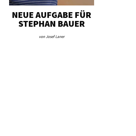
NEUE AUFGABE FÜR
„U
STEPHAN BAUER
HERZ
von Josef Laner
von Jos