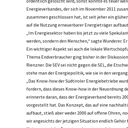
ordentlich gelöscht wird, sonst könnte es teuer wer
Energieverbandes, der sich im November 2011 zus
zusammen geschlossen hat, ist seit jeher ein glühe
auf die Nutzung erneuerbarer Energieträger aufbau
„Im Energiesektor haben bis jetzt zu viele Spekulan
werden, sondern den Menschen,“ sagte Wunderer. Er t
Ein wichtiger Aspekt sei auch die lokale Wertschöp
Thema Endverbraucher ging bisher in der Diskussio
Rienzner. Die SEV sei nicht gegen die SEL, die Etsc
stehe man der Energiepolitik, wie sie in den verga
„Das Know-how der Südtiroler Energiebetriebe wurd
fordern, dass dieses Know-how in der Neuordnung de
erinnerte daran, dass der Energieverband bereits 2
vorgestellt hat. Das Konzept, das auf eine nachhalt
aufbaut, stieß aber weder 2000 auf offene Ohren, no
wir angesichts der jetzigen Situation endlich Gehör f