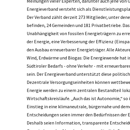
Meinungen vieler Experten, darunter auch jene von
Energieverband versteht sich als Dienstleistungspla
Der Verband zählt derzeit 273 Mitglieder, unter de
befinden, 24 Gemeinden und 181 Privatbetriebe. Das 
Unabhängigkeit von fossilen Energieträgern zu erre
der Energie, eine Verbesserung der Effizienz (Einspa
den Ausbau erneuerbarer Energieträger. Alle Akteure
Wind, Erdwärme und Biogas: Die Energiewende hat in
Südtiroler Bedarfs - ohne Verkehr - mit erneuerbar
sein. Der Energieverband unterstützt diese politis
Dezentrale Versorgungseinheiten können wettbewerb
Energie werden zu einem zentralen Bestandteil loka
Wirtschaftskreisläufe. „Auch das ist Autonomie,“ so 
Einstieg in eine klimaneutrale, bürgernahe und demo
Entscheidungen seien immer den Bedürfnissen der E
Deshalb seien Information, transparente Entschei