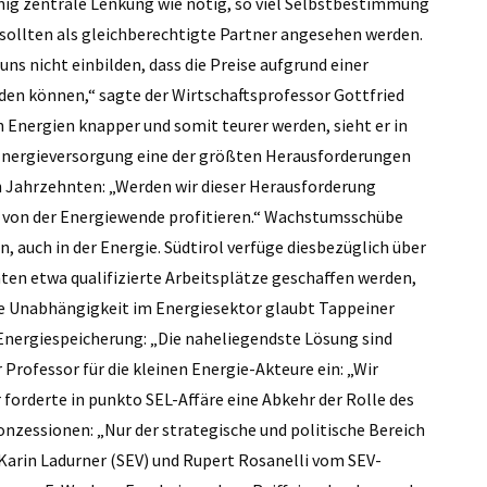
nig zentrale Lenkung wie nötig, so viel Selbstbestimmung
sollten als gleichberechtigte Partner angesehen werden.
uns nicht einbilden, dass die Preise aufgrund einer
den können,“ sagte der Wirtschaftsprofessor Gottfried
n Energien knapper und somit teurer werden, sieht er in
 Energieversorgung eine der größten Herausforderungen
en Jahrzehnten: „Werden wir dieser Herausforderung
on von der Energiewende profitieren.“ Wachstumsschübe
auch in der Energie. Südtirol verfüge diesbezüglich über
ten etwa qualifizierte Arbeitsplätze geschaffen werden,
dige Unabhängigkeit im Energiesektor glaubt Tappeiner
 Energiespeicherung: „Die naheliegendste Lösung sind
rofessor für die kleinen Energie-Akteure ein: „Wir
 forderte in punkto SEL-Affäre eine Abkehr der Rolle des
onzessionen: „Nur der strategische und politische Bereich
 Karin Ladurner (SEV) und Rupert Rosanelli vom SEV-