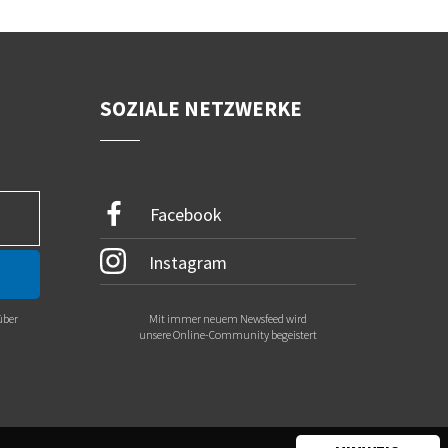
SOZIALE NETZWERKE
Facebook
Instagram
über
Mit immer neuem Newsfeed wird
.
unsere Online-Community begeistert