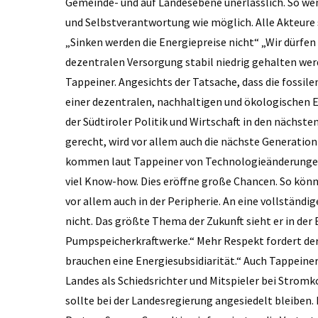
Gemeinde- und auf Landesebene unerlässlich. So we
und Selbstverantwortung wie möglich. Alle Akteure 
„Sinken werden die Energiepreise nicht“ „Wir dürfen 
dezentralen Versorgung stabil niedrig gehalten wer
Tappeiner. Angesichts der Tatsache, dass die fossile
einer dezentralen, nachhaltigen und ökologischen
der Südtiroler Politik und Wirtschaft in den nächst
gerecht, wird vor allem auch die nächste Generati
kommen laut Tappeiner von Technologieänderungen, 
viel Know-how. Dies eröffne große Chancen. So könn
vor allem auch in der Peripherie. An eine vollstän
nicht. Das größte Thema der Zukunft sieht er in der
Pumpspeicherkraftwerke.“ Mehr Respekt fordert der P
brauchen eine Energiesubsidiarität.“ Auch Tappeiner
Landes als Schiedsrichter und Mitspieler bei Stromk
sollte bei der Landesregierung angesiedelt bleiben.