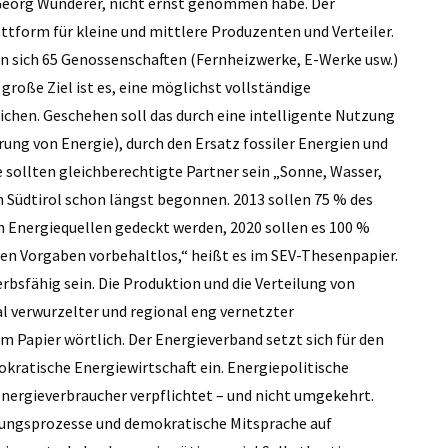
 Georg Wunderer, nicht ernst genommen habe. Der
ttform für kleine und mittlere Produzenten und Verteiler.
nen sich 65 Genossenschaften (Fernheizwerke, E-Werke usw.)
große Ziel ist es, eine möglichst vollständige
ichen. Geschehen soll das durch eine intelligente Nutzung
rung von Energie), durch den Ersatz fossiler Energien und
 sollten gleichberechtigte Partner sein „Sonne, Wasser,
 Südtirol schon längst begonnen. 2013 sollen 75 % des
en Energiequellen gedeckt werden, 2020 sollen es 100 %
chen Vorgaben vorbehaltlos,“ heißt es im SEV-Thesenpapier.
sfähig sein. Die Produktion und die Verteilung von
l verwurzelter und regional eng vernetzter
im Papier wörtlich. Der Energieverband setzt sich für den
kratische Energiewirtschaft ein. Energiepolitische
nergieverbraucher verpflichtet – und nicht umgekehrt.
dungsprozesse und demokratische Mitsprache auf