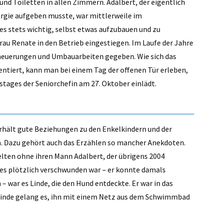
und Toiletten in allen Zimmern. Adalbert, der eigentlich
ergie aufgeben musste, war mittlerweile im
es stets wichtig, selbst etwas aufzubauen und zu
rau Renate in den Betrieb eingestiegen. Im Laufe der Jahre
rneuerungen und Umbauarbeiten gegeben. Wie sich das
entiert, kann man bei einem Tag der offenen Tür erleben,
tstages der Seniorchefin am 27. Oktober einlädt.
terhält gute Beziehungen zu den Enkelkindern und der
n. Dazu gehört auch das Erzählen so mancher Anekdoten.
elten ohne ihren Mann Adalbert, der übrigens 2004
ages plötzlich verschwunden war – er konnte damals
– war es Linde, die den Hund entdeckte. Er war in das
inde gelang es, ihn mit einem Netz aus dem Schwimmbad