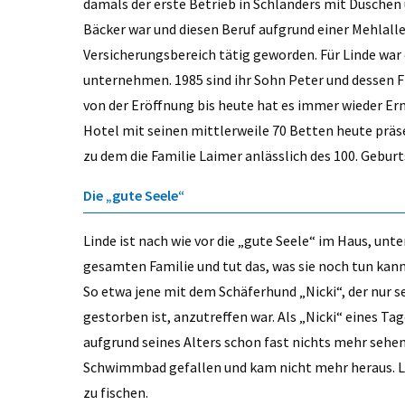
damals der erste Betrieb in Schlanders mit Duschen 
Bäcker war und diesen Beruf aufgrund einer Mehlall
Versicherungsbereich tätig geworden. Für Linde war 
unternehmen. 1985 sind ihr Sohn Peter und dessen F
von der Eröffnung bis heute hat es immer wieder E
Hotel mit seinen mittlerweile 70 Betten heute präs
zu dem die Familie Laimer anlässlich des 100. Gebur
Die „gute Seele“
Linde ist nach wie vor die „gute Seele“ im Haus, un
gesamten Familie und tut das, was sie noch tun kan
So etwa jene mit dem Schäferhund „Nicki“, der nur s
gestorben ist, anzutreffen war. Als „Nicki“ eines T
aufgrund seines Alters schon fast nichts mehr sehen 
Schwimmbad gefallen und kam nicht mehr heraus. L
zu fischen.