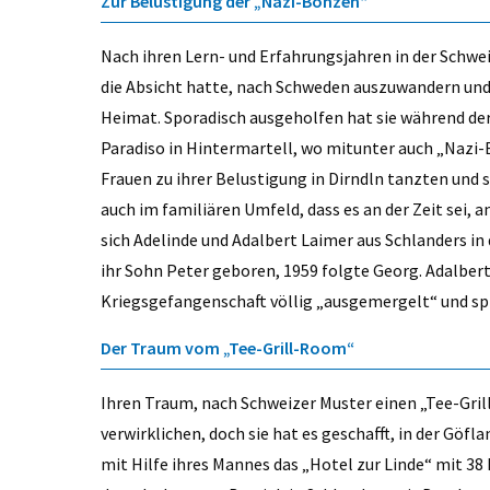
Zur Belustigung der „Nazi-Bonzen“
Nach ihren Lern- und Erfahrungsjahren in der Schwei
die Absicht hatte, nach Schweden auszuwandern und s
Heimat. Sporadisch ausgeholfen hat sie während de
Paradiso in Hintermartell, wo mitunter auch „Nazi-
Frauen zu ihrer Belustigung in Dirndln tanzten und 
auch im familiären Umfeld, dass es an der Zeit sei, 
sich Adelinde und Adalbert Laimer aus Schlanders in
ihr Sohn Peter geboren, 1959 folgte Georg. Adalbert
Kriegsgefangenschaft völlig „ausgemergelt“ und s
Der Traum vom „Tee-Grill-Room“
Ihren Traum, nach Schweizer Muster einen „Tee-Gril
verwirklichen, doch sie hat es geschafft, in der Göf
mit Hilfe ihres Mannes das „Hotel zur Linde“ mit 38