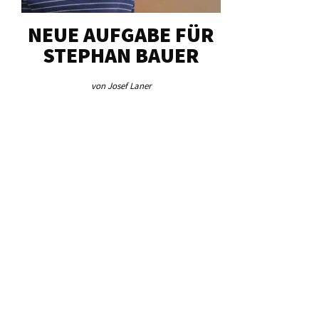
NEUE AUFGABE FÜR
„U
STEPHAN BAUER
HERZ
von Josef Laner
von Jos