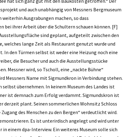
dee hat sich ganz gut mit den Baukosten getroffen.“ Der
ngsprojekt und auch unabhängig von Messners Bergmuseum
en weiterhin Ausgrabungen machen, so dass
 bei ihrer Arbeit über die Schultern schauen können. [F]
Ausstellungsfläche sind geplant, aufgeteilt zwischen den
 welches lange Zeit als Restaurant genutzt wurde und
t. In den Türmen selbst ist weder eine Heizung noch eine
iber, die Besucher und auch die Ausstellungsstücke
n. Messner wird, so Tscholl, eine „nackte Bühne“
e wird Messners Name mit Sigmundkron in Verbindung stehen.
n selbst übernehmen. In keinem Museum des Landes ist
sner ist demnach zum Erfolg verdammt. Sigmundskron ist
er derzeit plant. Seinen sommerlichen Wohnsitz Schloss
öse Zugang des Menschen zu den Bergen“ verdeutlicht wird.
emonstrieren. Es ist unterirdisch angelegt und wird unter
 in einem dpa-Interview. Ein weiteres Museum solle sich