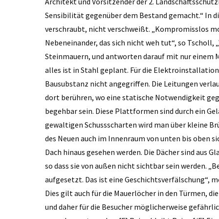
Architekt und Vorsitzender der 2. Landschaftsschut
Sensibilität gegenüber dem Bestand gemacht.“ In di
verschraubt, nicht verschweißt. „Kompromisslos mo
Nebeneinander, das sich nicht weh tut“, so Tscholl, „
Steinmauern, und antworten darauf mit nur einem Ma
alles ist in Stahl geplant. Für die Elektroinstallati
Bausubstanz nicht angegriffen. Die Leitungen verlau
dort berühren, wo eine statische Notwendigkeit ge
begehbar sein. Diese Plattformen sind durch ein Gel
gewaltigen Schussscharten wird man über kleine Br
des Neuen auch im Innenraum von unten bis oben si
Dach hinaus gesehen werden. Die Dächer sind aus Gl
so dass sie von außen nicht sichtbar sein werden.
aufgesetzt. Das ist eine Geschichtsverfälschung“, mei
Dies gilt auch für die Mauerlöcher in den Türmen, di
und daher für die Besucher möglicherweise gefährli