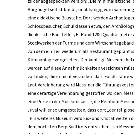
zu der abgespeckten Version: „Die minimalistische I
Burghügel selbst bleibt, unabhängig vom Sanieru
eine didaktische Baustelle. Dort werden Archäolog
Schlossbesucher, Schulklassen etwa, den Archäologen
didaktische Baustelle [/F] Rund 1200 Quadratmeter 
Stockwerken der Türme und dem Wirtschaftsgebäude,
von dem ein Teil wiederum als Restaurant geplant is
Klimaanlage vorgesehen. Der künftige Museumsbetre
werden auf diese Annehmlichkeiten verzichten müsse
vorfinden, die er nicht verändern darf. Für 30 Jahr
Laut Vereinbarung wird Mess-ner die Führungskoste
eine derartige Vereinbarung getroffen worden. Mes
eine Perle in der Museumskette, die Reinhold Messn
Juval will er so umgestalten, dass dort „der religi
„Ein weiteres Museum wird Eis- und Kristallwelten d
dem höchsten Berg Südtirols entstehen“, so Messner