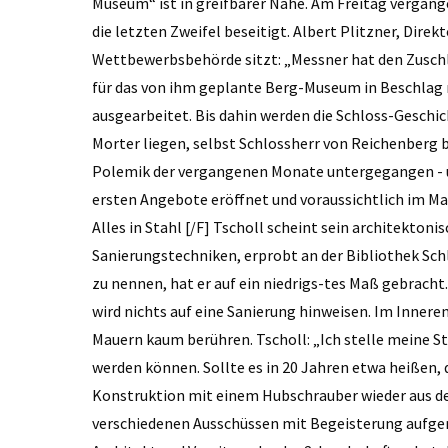
Museum“ ist in greifbarer Nähe. Am Freitag verga
die letzten Zweifel beseitigt. Albert Plitzner, Direk
Wettbewerbsbehörde sitzt: „Messner hat den Zusch
für das von ihm geplante Berg-Museum in Beschlag 
ausgearbeitet. Bis dahin werden die Schloss-Geschi
Morter liegen, selbst Schlossherr von Reichenberg be
Polemik der vergangenen Monate untergegangen - un
ersten Angebote eröffnet und voraussichtlich im Ma
Alles in Stahl [/F] Tscholl scheint sein architektoni
Sanierungstechniken, erprobt an der Bibliothek Sch
zu nennen, hat er auf ein niedrigs-tes Maß gebracht
wird nichts auf eine Sanierung hinweisen. Im Innere
Mauern kaum berühren. Tscholl: „Ich stelle meine Str
werden können. Sollte es in 20 Jahren etwa heißen, 
Konstruktion mit einem Hubschrauber wieder aus d
verschiedenen Ausschüssen mit Begeisterung aufge