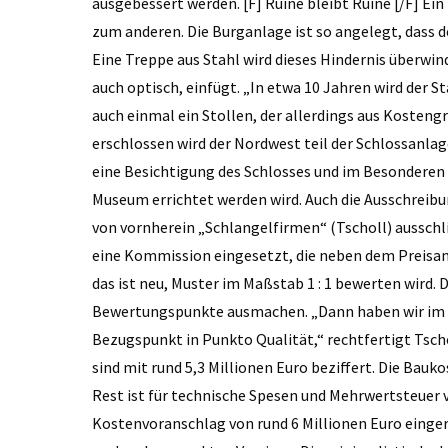
ausgebessert werden. [F] Ruine bleibt Ruine [/F] E
zum anderen. Die Burganlage ist so angelegt, dass 
Eine Treppe aus Stahl wird dieses Hindernis überwind
auch optisch, einfügt. „In etwa 10 Jahren wird der S
auch einmal ein Stollen, der allerdings aus Kosten
erschlossen wird der Nordwest teil der Schlossanla
eine Besichtigung des Schlosses und im Besonderen
Museum errichtet werden wird. Auch die Ausschreibun
von vornherein „Schlangelfirmen“ (Tscholl) aussch
eine Kommission eingesetzt, die neben dem Preisan
das ist neu, Muster im Maßstab 1 : 1 bewerten wird. 
Bewertungspunkte ausmachen. „Dann haben wir im 
Bezugspunkt in Punkto Qualität,“ rechtfertigt Tsch
sind mit rund 5,3 Millionen Euro beziffert. Die Bauk
Rest ist für technische Spesen und Mehrwertsteuer 
Kostenvoranschlag von rund 6 Millionen Euro einger