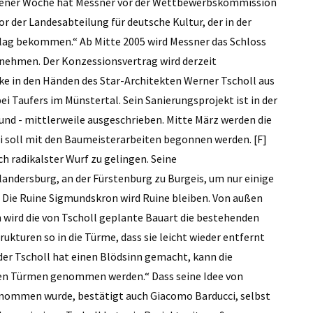
ngener Woche hat Messner vor der Wettbewerbskommission
tor der Landesabteilung für deutsche Kultur, der in der
lag bekommen.“ Ab Mitte 2005 wird Messner das Schloss
nehmen. Der Konzessionsvertrag wird derzeit
cke in den Händen des Star-Architekten Werner Tscholl aus
i Taufers im Münstertal. Sein Sanierungsprojekt ist in der
d - mittlerweile ausgeschrieben. Mitte März werden die
i soll mit den Baumeisterarbeiten begonnen werden. [F]
sch radikalster Wurf zu gelingen. Seine
landersburg, an der Fürstenburg zu Burgeis, um nur einige
. Die Ruine Sigmundskron wird Ruine bleiben. Von außen
n wird die von Tscholl geplante Bauart die bestehenden
ukturen so in die Türme, dass sie leicht wieder entfernt
der Tscholl hat einen Blödsinn gemacht, kann die
en Türmen genommen werden.“ Dass seine Idee von
nommen wurde, bestätigt auch Giacomo Barducci, selbst