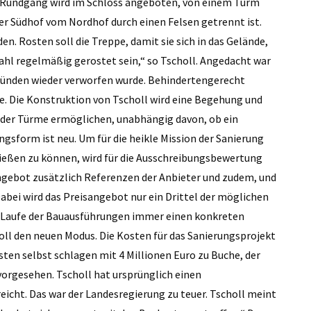
in Rundgang wird im Schloss angeboten, von einem Turm
der Südhof vom Nordhof durch einen Felsen getrennt ist.
en. Rosten soll die Treppe, damit sie sich in das Gelände,
tahl regelmäßig gerostet sein,“ so Tscholl. Angedacht war
gründen wieder verworfen wurde. Behindertengerecht
ge. Die Konstruktion von Tscholl wird eine Begehung und
 der Türme ermöglichen, unabhängig davon, ob ein
gsform ist neu. Um für die heikle Mission der Sanierung
ließen zu können, wird für die Ausschreibungsbewertung
gebot zusätzlich Referenzen der Anbieter und zudem, und
Dabei wird das Preisangebot nur ein Drittel der möglichen
Laufe der Bauausführungen immer einen konkreten
oll den neuen Modus. Die Kosten für das Sanierungsprojekt
osten selbst schlagen mit 4 Millionen Euro zu Buche, der
vorgesehen. Tscholl hat ursprünglich einen
eicht. Das war der Landesregierung zu teuer. Tscholl meint