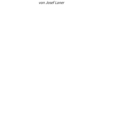
von Josef Laner
von Jos