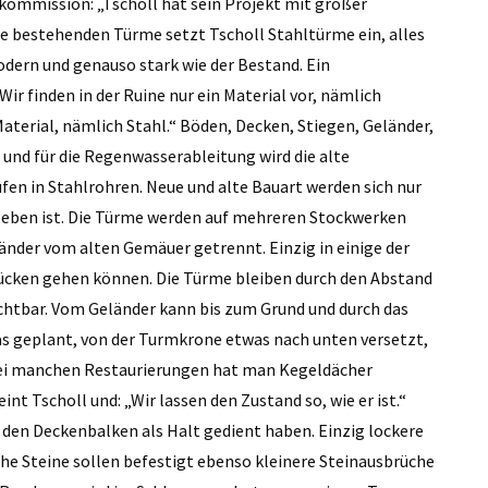
zkommission: „Tscholl hat sein Projekt mit großer
e bestehenden Türme setzt Tscholl Stahltürme ein, alles
dern und genauso stark wie der Bestand. Ein
Wir finden in der Ruine nur ein Material vor, nämlich
terial, nämlich Stahl.“ Böden, Decken, Stiegen, Geländer,
on und für die Regenwasserableitung wird die alte
fen in Stahlrohren. Neue und alte Bauart werden sich nur
geben ist. Die Türme werden auf mehreren Stockwerken
änder vom alten Gemäuer getrennt. Einzig in einige der
ücken gehen können. Die Türme bleiben durch den Abstand
chtbar. Vom Geländer kann bis zum Grund und durch das
as geplant, von der Turmkrone etwas nach unten versetzt,
 „Bei manchen Restaurierungen hat man Kegeldächer
nt Tscholl und: „Wir lassen den Zustand so, wie er ist.“
e den Deckenbalken als Halt gedient haben. Einzig lockere
che Steine sollen befestigt ebenso kleinere Steinausbrüche