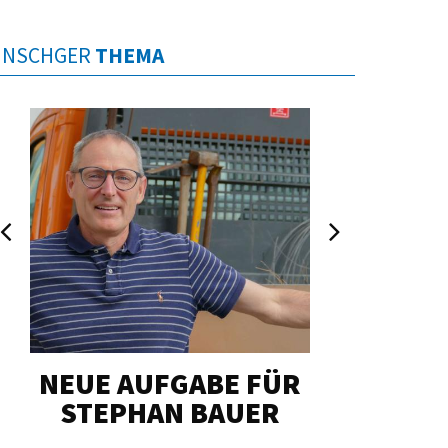
INSCHGER
THEMA
NEUE AUFGABE FÜR
„U
STEPHAN BAUER
HERZ